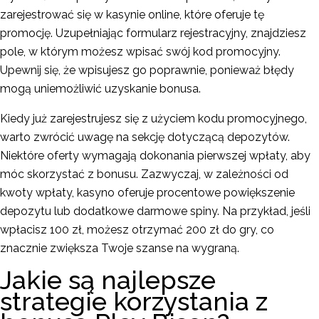
zarejestrować się w kasynie online, które oferuje tę
promocję. Uzupełniając formularz rejestracyjny, znajdziesz
pole, w którym możesz wpisać swój kod promocyjny.
Upewnij się, że wpisujesz go poprawnie, ponieważ błędy
mogą uniemożliwić uzyskanie bonusa.
Kiedy już zarejestrujesz się z użyciem kodu promocyjnego,
warto zwrócić uwagę na sekcję dotyczącą depozytów.
Niektóre oferty wymagają dokonania pierwszej wpłaty, aby
móc skorzystać z bonusu. Zazwyczaj, w zależności od
kwoty wpłaty, kasyno oferuje procentowe powiększenie
depozytu lub dodatkowe darmowe spiny. Na przykład, jeśli
wpłacisz 100 zł, możesz otrzymać 200 zł do gry, co
znacznie zwiększa Twoje szanse na wygraną.
Jakie są najlepsze
strategie korzystania z