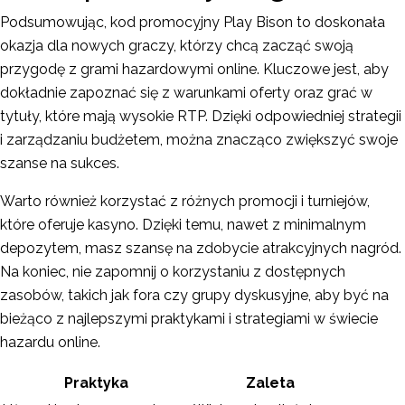
Podsumowując, kod promocyjny Play Bison to doskonała
okazja dla nowych graczy, którzy chcą zacząć swoją
przygodę z grami hazardowymi online. Kluczowe jest, aby
dokładnie zapoznać się z warunkami oferty oraz grać w
tytuły, które mają wysokie RTP. Dzięki odpowiedniej strategii
i zarządzaniu budżetem, można znacząco zwiększyć swoje
szanse na sukces.
Warto również korzystać z różnych promocji i turniejów,
które oferuje kasyno. Dzięki temu, nawet z minimalnym
depozytem, masz szansę na zdobycie atrakcyjnych nagród.
Na koniec, nie zapomnij o korzystaniu z dostępnych
zasobów, takich jak fora czy grupy dyskusyjne, aby być na
bieżąco z najlepszymi praktykami i strategiami w świecie
hazardu online.
Praktyka
Zaleta