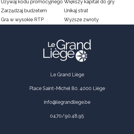
Używaj kodu promocyjnego
Większy kapitał do gry
Zarządzaj budżetem
Unikaj strat
Gra w wysokie RTP
Wyższe zwroty
Le Grand Liège
Place Saint-Michel 80, 4000 Liège
info@legrandliege.be
0470/90.48.95