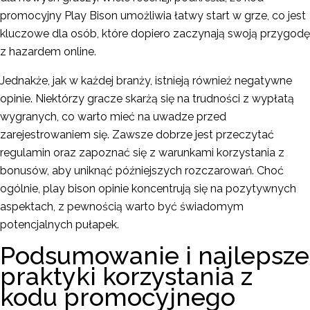
promocyjny Play Bison umożliwia łatwy start w grze, co jest
kluczowe dla osób, które dopiero zaczynają swoją przygodę
z hazardem online.
Jednakże, jak w każdej branży, istnieją również negatywne
opinie. Niektórzy gracze skarżą się na trudności z wypłatą
wygranych, co warto mieć na uwadze przed
zarejestrowaniem się. Zawsze dobrze jest przeczytać
regulamin oraz zapoznać się z warunkami korzystania z
bonusów, aby uniknąć późniejszych rozczarowań. Choć
ogólnie, play bison opinie koncentrują się na pozytywnych
aspektach, z pewnością warto być świadomym
potencjalnych pułapek.
Podsumowanie i najlepsze
praktyki korzystania z
kodu promocyjnego