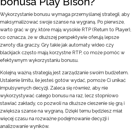
bonusa Play Bison?
Wykorzystanie bonusu wymaga przemyślanej strategii, aby
maksymalizować swoje szanse na wygraną. Po pierwsze,
warto grać w gry, które mają wysokie RTP (Return to Player),
co oznacza, że w dłuższej perspektywie oferują lepsze
zwroty dla graczy. Gry takie jak automaty wideo czy
blackjack często mają korzystne RTP, co może pomóc w
efektywnym wykorzystaniu bonusu.
Kolejną ważną strategią jest zarządzanie swoim budżetem.
Ustalenie limitu, ile jesteś gotów wydać, pomoże Ci unikać
impulsywnych decyzji. Zaleca się również, aby nie
wykorzystywać całego bonusu na raz, lecz stopniowo
stawiać zakłady, co pozwoli na dłuższe cieszenie się grą i
zwiększa szanse na wygraną. Dzięki temu będziesz miał
więcej czasu na rozważne podejmowanie decyzji i
analizowanie wyników.