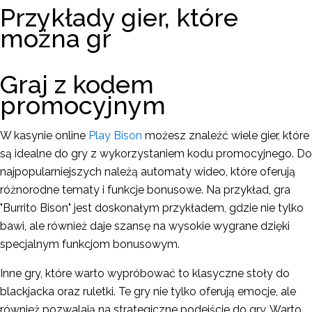
Przykłady gier, które
można gr
Graj z kodem
promocyjnym
W kasynie online
Play Bison
możesz znaleźć wiele gier, które
są idealne do gry z wykorzystaniem kodu promocyjnego. Do
najpopularniejszych należą automaty wideo, które oferują
różnorodne tematy i funkcje bonusowe. Na przykład, gra
"Burrito Bison" jest doskonałym przykładem, gdzie nie tylko
bawi, ale również daje szansę na wysokie wygrane dzięki
specjalnym funkcjom bonusowym.
Inne gry, które warto wypróbować to klasyczne stoły do
blackjacka oraz ruletki. Te gry nie tylko oferują emocje, ale
również pozwalają na strategiczne podejście do gry. Warto