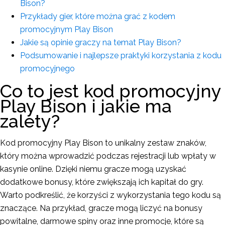
Bison?
Przykłady gier, które można grać z kodem
promocyjnym Play Bison
Jakie są opinie graczy na temat Play Bison?
Podsumowanie i najlepsze praktyki korzystania z kodu
promocyjnego
Co to jest kod promocyjny
Play Bison i jakie ma
zalety?
Kod promocyjny Play Bison to unikalny zestaw znaków,
który można wprowadzić podczas rejestracji lub wpłaty w
kasynie online. Dzięki niemu gracze mogą uzyskać
dodatkowe bonusy, które zwiększają ich kapitał do gry.
Warto podkreślić, że korzyści z wykorzystania tego kodu są
znaczące. Na przykład, gracze mogą liczyć na bonusy
powitalne, darmowe spiny oraz inne promocje, które są