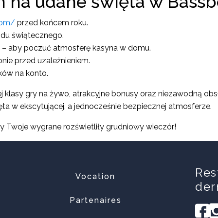
 na udane święta w Bassb
com/
przed końcem roku.
du świątecznego.
rat – aby poczuć atmosferę kasyna w domu.
onie przed uzależnieniem.
ków na konto.
 klasy gry na żywo, atrakcyjne bonusy oraz niezawodną obsł
ęta w ekscytującej, a jednocześnie bezpiecznej atmosferze.
by Twoje wygrane rozświetliły grudniowy wieczór!
Res
Vocation
der
Partenaires