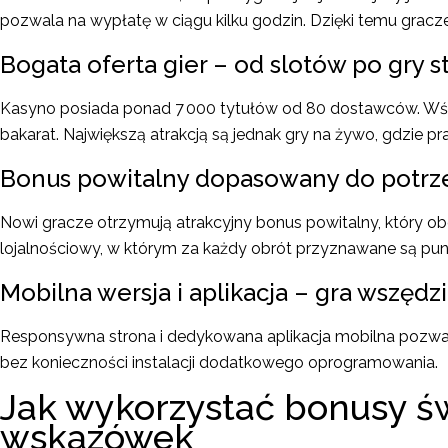
pozwala na wypłatę w ciągu kilku godzin. Dzięki temu gracze
Bogata oferta gier – od slotów po gry 
Kasyno posiada ponad 7 000 tytułów od 80 dostawców. Wśród
bakarat. Największą atrakcją są jednak gry na żywo, gdzie 
Bonus powitalny dopasowany do potrz
Nowi gracze otrzymują atrakcyjny bonus powitalny, który 
lojalnościowy, w którym za każdy obrót przyznawane są pu
Mobilna wersja i aplikacja – gra wszędz
Responsywna strona i dedykowana aplikacja mobilna pozwalaj
bez konieczności instalacji dodatkowego oprogramowania.
Jak wykorzystać bonusy ś
wskazówek