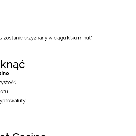
zostanie przyznany w ciągu kilku minut.”
iknąć
sino
zystość
rotu
ryptowaluty