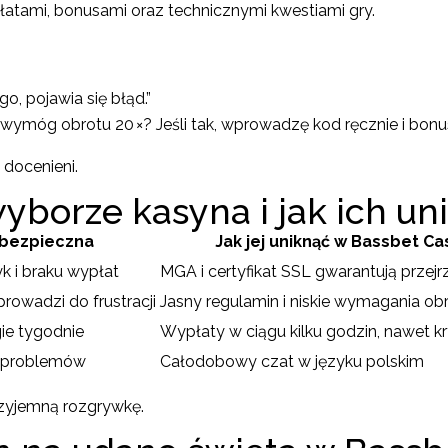
atami, bonusami oraz technicznymi kwestiami gry.
, pojawia się błąd.”
móg obrotu 20 ×? Jeśli tak, wprowadzę kod ręcznie i bonus 
 docenieni.
yborze kasyna i jak ich un
ebezpieczna
Jak jej uniknąć w Bassbet Ca
k i braku wypłat
MGA i certyfikat SSL gwarantują przejr
rowadzi do frustracji
Jasny regulamin i niskie wymagania ob
ie tygodnie
Wypłaty w ciągu kilku godzin, nawet k
e problemów
Całodobowy czat w języku polskim
rzyjemną rozgrywkę.