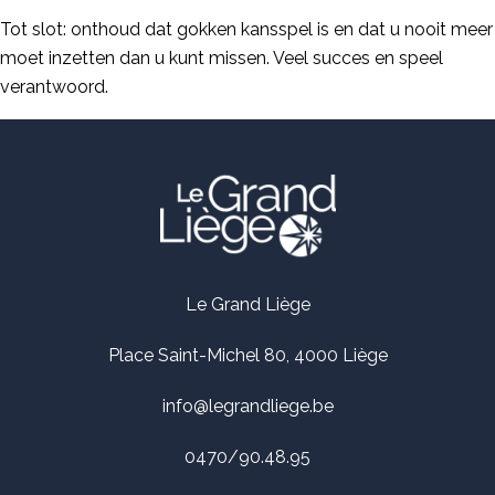
Tot slot: onthoud dat gokken kansspel is en dat u nooit meer
moet inzetten dan u kunt missen. Veel succes en speel
verantwoord.
Le Grand Liège
Place Saint-Michel 80, 4000 Liège
info@legrandliege.be
0470/90.48.95