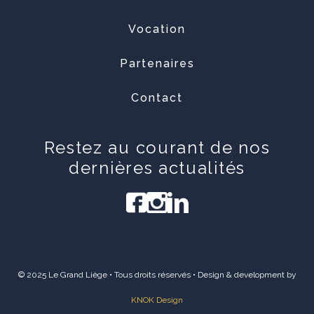
Vocation
Partenaires
Contact
Restez au courant de nos
dernières actualités
© 2025 Le Grand Liège • Tous droits réservés • Design & development by
KNOK Design