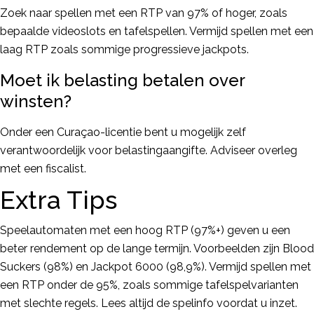
Zoek naar spellen met een RTP van 97% of hoger, zoals
bepaalde videoslots en tafelspellen. Vermijd spellen met een
laag RTP zoals sommige progressieve jackpots.
Moet ik belasting betalen over
winsten?
Onder een Curaçao-licentie bent u mogelijk zelf
verantwoordelijk voor belastingaangifte. Adviseer overleg
met een fiscalist.
Extra Tips
Speelautomaten met een hoog RTP (97%+) geven u een
beter rendement op de lange termijn. Voorbeelden zijn Blood
Suckers (98%) en Jackpot 6000 (98,9%). Vermijd spellen met
een RTP onder de 95%, zoals sommige tafelspelvarianten
met slechte regels. Lees altijd de spelinfo voordat u inzet.