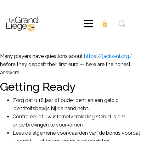
Many players have questions about
https://jacks-nl.org/
before they deposit their first euro — here are the honest
answers.
Getting Ready
Zorg dat u 18 jaar of ouder bent en een geldig
identiteitsbewijs bij de hand hebt.
Controleer of uw internetverbinding stabiel is om
onderbrekingen te voorkomen.
Lees de algemene voorwaarden van de bonus voordat