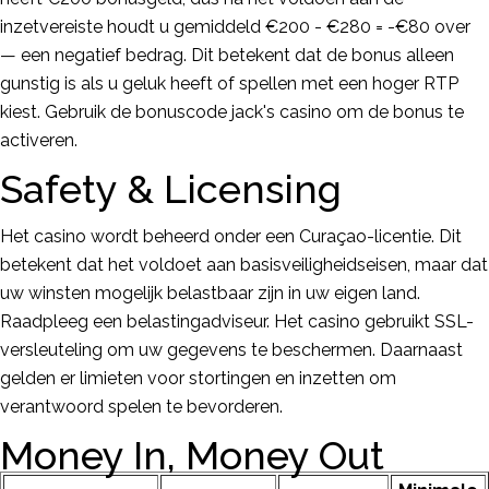
inzetvereiste houdt u gemiddeld €200 - €280 = -€80 over
— een negatief bedrag. Dit betekent dat de bonus alleen
gunstig is als u geluk heeft of spellen met een hoger RTP
kiest. Gebruik de bonuscode jack's casino om de bonus te
activeren.
Safety & Licensing
Het casino wordt beheerd onder een Curaçao-licentie. Dit
betekent dat het voldoet aan basisveiligheidseisen, maar dat
uw winsten mogelijk belastbaar zijn in uw eigen land.
Raadpleeg een belastingadviseur. Het casino gebruikt SSL-
versleuteling om uw gegevens te beschermen. Daarnaast
gelden er limieten voor stortingen en inzetten om
verantwoord spelen te bevorderen.
Money In, Money Out