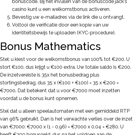
bonuscode. Bij het invullen van de bonuscode jack's
casino kunt u een welkomstbonus activeren.
Bevestig uw e-mailadres via de link die u ontvangt.
Voltooi de verificatie door een kopie van uw
identiteitsbewijs te uploaden (KYC-procedure).
Bonus Mathematics
Stel: u kiest voor de welkomstbonus van 100% tot €200. U
stort €100, dus krijgt u €100 extra. Uw totale saldo is €200.
De inzetvereiste is 35x het bonusbedrag plus
stortingsbedrag, dus 35 x (€100 + €100) = 35 x €200 =
€7000. Dat betekent dat u voor €7000 moet inzetten
voordat u de bonus kunt opnemen.
Stel dat u alleen speelautomaten met een gemiddeld RTP
van 96% gebruikt. Dan is het verwachte verlies over de inzet
van €7000: €7000 x (1 - 0,96) = €7000 x 0,04 = €280. U
heeft €200 bonusgeld, dus na het voldoen aan de