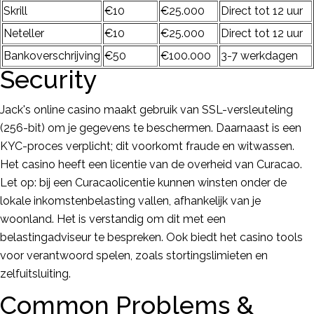
Skrill
€10
€25.000
Direct tot 12 uur
Neteller
€10
€25.000
Direct tot 12 uur
Bankoverschrijving
€50
€100.000
3-7 werkdagen
Security
Jack's online casino maakt gebruik van SSL-versleuteling
(256-bit) om je gegevens te beschermen. Daarnaast is een
KYC-proces verplicht; dit voorkomt fraude en witwassen.
Het casino heeft een licentie van de overheid van Curacao.
Let op: bij een Curacaolicentie kunnen winsten onder de
lokale inkomstenbelasting vallen, afhankelijk van je
woonland. Het is verstandig om dit met een
belastingadviseur te bespreken. Ook biedt het casino tools
voor verantwoord spelen, zoals stortingslimieten en
zelfuitsluiting.
Common Problems &