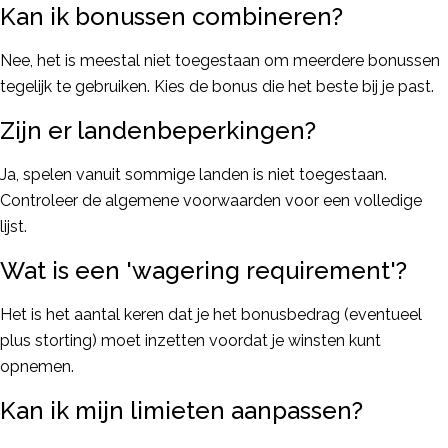
Kan ik bonussen combineren?
Nee, het is meestal niet toegestaan om meerdere bonussen
tegelijk te gebruiken. Kies de bonus die het beste bij je past.
Zijn er landenbeperkingen?
Ja, spelen vanuit sommige landen is niet toegestaan.
Controleer de algemene voorwaarden voor een volledige
lijst.
Wat is een 'wagering requirement'?
Het is het aantal keren dat je het bonusbedrag (eventueel
plus storting) moet inzetten voordat je winsten kunt
opnemen.
Kan ik mijn limieten aanpassen?