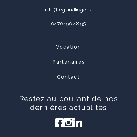
info@legrandliege.be
0470/90.48.95
Vocation
Partenaires
Contact
Restez au courant de nos
dernières actualités