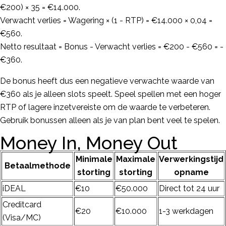
€200) × 35 = €14.000.
Verwacht verlies = Wagering × (1 - RTP) = €14.000 × 0,04 =
€560.
Netto resultaat = Bonus - Verwacht verlies = €200 - €560 = -
€360.
De bonus heeft dus een negatieve verwachte waarde van
€360 als je alleen slots speelt. Speel spellen met een hoger
RTP of lagere inzetvereiste om de waarde te verbeteren.
Gebruik bonussen alleen als je van plan bent veel te spelen.
Money In, Money Out
Minimale
Maximale
Verwerkingstijd
Betaalmethode
storting
storting
opname
iDEAL
€10
€50.000
Direct tot 24 uur
Creditcard
€20
€10.000
1-3 werkdagen
(Visa/MC)