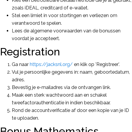
Kies een betrouwbare betaalmethode die je al gebruikt,
zoals iDEAL, creditcard of e-wallet.
Stel een limiet in voor stortingen en verliezen om
verantwoord te spelen.
Lees de algemene voorwaarden van de bonussen
voordat je accepteert.
Registration
Ga naar
https://jacksnl.org/
en klik op 'Registreer'.
Vul je persoonlijke gegevens in: naam, geboortedatum,
adres.
Bevestig je e-mailadres via de ontvangen link.
Maak een sterk wachtwoord aan en schakel
tweefactorauthenticatie in indien beschikbaar.
Rond de accountverificatie af door een kopie van je ID
te uploaden.
Bonus Mathematics