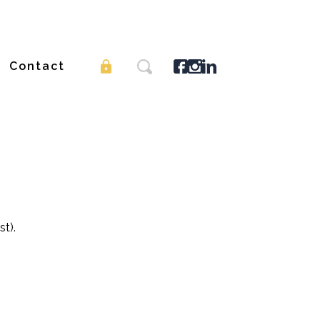
Contact
st).