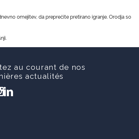
nevno omejitev, da preprečite pretirano igranje. Orodja so
ji.
tez au courant de nos
nières actualités