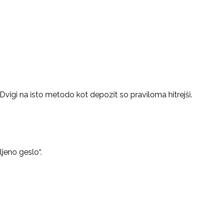
igi na isto metodo kot depozit so praviloma hitrejši.
jeno geslo“.