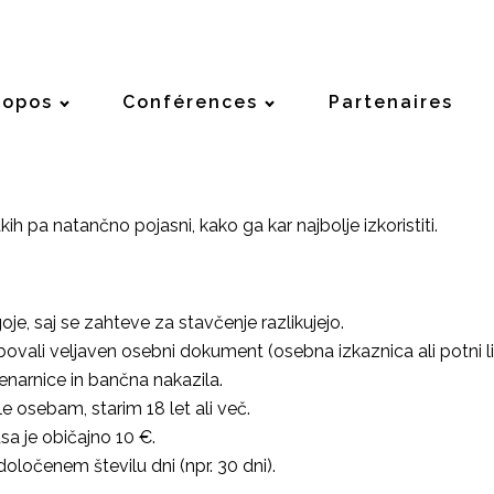
ropos
Conférences
Partenaires
 pa natančno pojasni, kako ga kar najbolje izkoristiti.
e, saj se zahteve za stavčenje razlikujejo.
ovali veljaven osebni dokument (osebna izkaznica ali potni li
denarnice in bančna nakazila.
le osebam, starim 18 let ali več.
sa je običajno 10 €.
oločenem številu dni (npr. 30 dni).