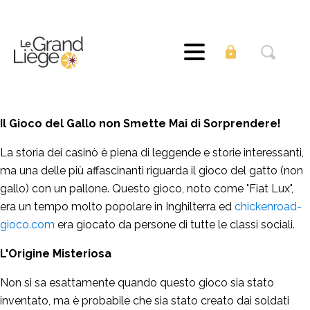
Il Gioco del Gallo non Smette Mai di Sorprendere!
La storia dei casinò è piena di leggende e storie interessanti,
ma una delle più affascinanti riguarda il gioco del gatto (non
gallo) con un pallone. Questo gioco, noto come "Fiat Lux",
era un tempo molto popolare in Inghilterra ed
chickenroad-
gioco.com
era giocato da persone di tutte le classi sociali.
L'Origine Misteriosa
Non si sa esattamente quando questo gioco sia stato
inventato, ma è probabile che sia stato creato dai soldati