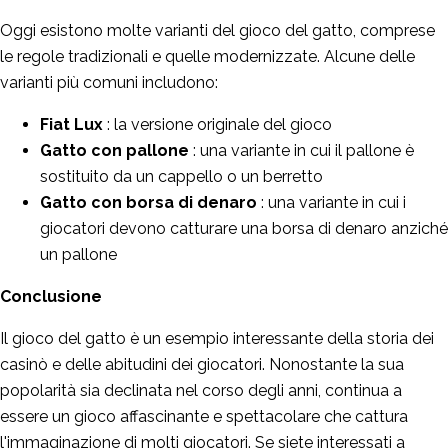
Oggi esistono molte varianti del gioco del gatto, comprese
le regole tradizionali e quelle modernizzate. Alcune delle
varianti più comuni includono:
Fiat Lux
: la versione originale del gioco
Gatto con pallone
: una variante in cui il pallone è
sostituito da un cappello o un berretto
Gatto con borsa di denaro
: una variante in cui i
giocatori devono catturare una borsa di denaro anziché
un pallone
Conclusione
Il gioco del gatto è un esempio interessante della storia dei
casinò e delle abitudini dei giocatori. Nonostante la sua
popolarità sia declinata nel corso degli anni, continua a
essere un gioco affascinante e spettacolare che cattura
l'immaginazione di molti giocatori. Se siete interessati a