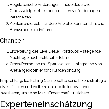
Regulatorische Änderungen – neue deutsche
Glücksspielgesetze könnten Lizenzanforderungen
verschärfen.
Konkurrenzdruck – andere Anbieter könnten ähnliche
Bonusmodelle einführen.
Chancen
Erweiterung des Live‑Dealer‑Portfolios – steigende
Nachfrage nach Echtzeit‑Erlebnis.
Cross‑Promotion mit Sportwetten – Integration von
Wettangeboten erhöht Kundenbindung.
Empfehlung: Ice Fishing Casino sollte seine Lizenzstrategie
diversifizieren und weiterhin in mobile Innovationen
investieren, um seine Marktführerschaft zu sichern.
Experteneinschätzung