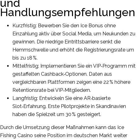
und
Handlungsempfehlungen
Kurzfristig: Bewerben Sie den Ice Bonus ohne
Einzahlung aktiv über Social Media, um Neukunden zu
gewinnen. Die niedrige Eintrittsbarriere senkt die
Hemmschwelle und erhöht die Registrierungsrate um
bis zu 18 %.
Mittelfristig: Implementieren Sie ein VIP‑Programm mit
gestaffelten Cashback‑Optionen. Daten aus
vergleichbaren Plattformen zeigen eine 22 % höhere
Retentionsrate bei VIP‑Mitgliedern.
Langfristig: Entwickeln Sie eine AR‑basierte
Slot‑Erfahrung. Erste Pilotprojekte in Skandinavien
haben die Spielzeit um 30 % gesteigert.
Durch die Umsetzung dieser Maßnahmen kann das Ice
Fishing Casino seine Position im deutschen Markt weiter