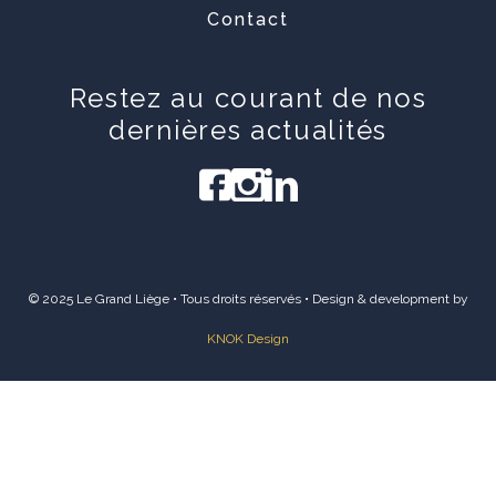
Contact
Restez au courant de nos
dernières actualités
© 2025 Le Grand Liège • Tous droits réservés • Design & development by
KNOK Design