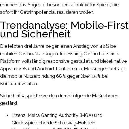
machen das Angebot besonders attraktiv für Spieler, die
sofort ihr Gewinnpotenzial realisieren wollen.
Trendanalyse: Mobile‑First
und Sicherheit
Die letzten drei Jahre zeigen einen Anstieg von 42 % bei
mobilen Casino‑Nutzungen. Ice Fishing Casino hat seine
Plattform vollständig responsive gestaltet und bietet native
Apps für iOS und Android. Laut interner Messungen beträgt
die mobile Nutzerbindung 68 % gegenüber 45 % bei
Konkurrenzseiten.
Sicherheitsaspekte werden durch folgende Maßnahmen
gestärkt:
Lizenz: Malta Gaming Authority (MGA) und
Glücksspielbehörde Schleswig‑Holstein.