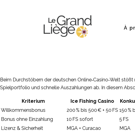
À p
Ice Fishing Casino 
Spieler
Beim Durchstöbern der deutschen Online‑Casino‑Welt stößt man
Spielportfolio und schnelle Auszahlungen ab. In diesem Abschni
Kriterium
Ice Fishing Casino
Konku
Willkommensbonus
200 % bis 500 € + 50 FS
150 % 
Bonus ohne Einzahlung
10 FS sofort
5 FS
Lizenz & Sicherheit
MGA + Curacao
MGA