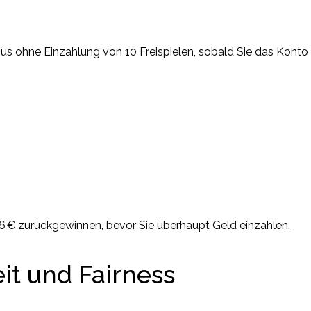
us ohne Einzahlung von 10 Freispielen, sobald Sie das Konto
0,96 € zurückgewinnen, bevor Sie überhaupt Geld einzahlen.
it und Fairness