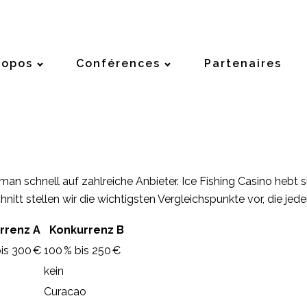
ropos
Conférences
Partenaires
– Der umfassende Ve
 schnell auf zahlreiche Anbieter. Ice Fishing Casino hebt sic
tt stellen wir die wichtigsten Vergleichspunkte vor, die jeder
rrenz A
Konkurrenz B
bis 300 €
100 % bis 250 €
kein
Curacao