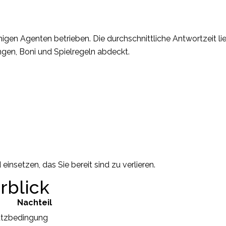
gen Agenten betrieben. Die durchschnittliche Antwortzeit lieg
gen, Boni und Spielregeln abdeckt.
nsetzen, das Sie bereit sind zu verlieren.
rblick
Nachteil
atzbedingung