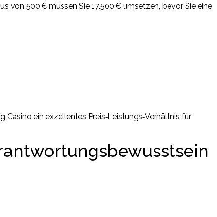
us von 500 € müssen Sie 17.500 € umsetzen, bevor Sie eine
Casino ein exzellentes Preis‑Leistungs‑Verhältnis für
Verantwortungsbewusstsein