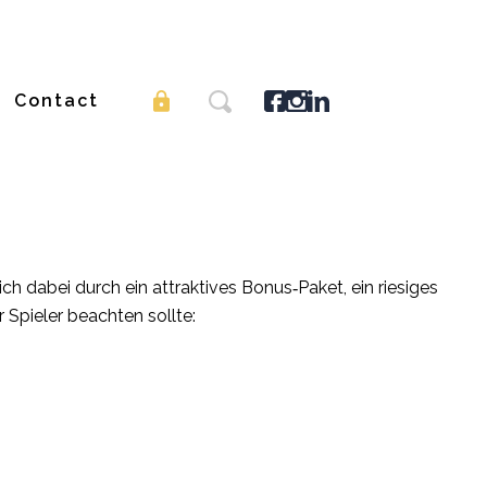
Contact
rgleich für deutsche
h dabei durch ein attraktives Bonus‑Paket, ein riesiges
 Spieler beachten sollte: