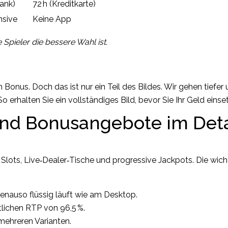
Bank)
72 h (Kreditkarte)
sive
Keine App
 Spieler die bessere Wahl ist.
Bonus. Doch das ist nur ein Teil des Bildes. Wir gehen tiefer 
 erhalten Sie ein vollständiges Bild, bevor Sie Ihr Geld einse
 und Bonusangebote im Deta
che Slots, Live‑Dealer‑Tische und progressive Jackpots. Die w
enauso flüssig läuft wie am Desktop.
lichen RTP von 96,5 %.
 mehreren Varianten.