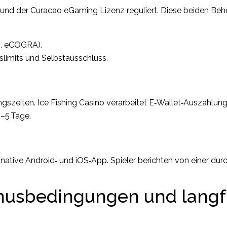
 und der Curacao eGaming Lizenz reguliert. Diese beiden Beh
B. eCOGRA).
slimits und Selbstausschluss.
ungszeiten. Ice Fishing Casino verarbeitet E‑Wallet‑Auszahl
3–5 Tage.
native Android‑ und iOS‑App. Spieler berichten von einer dur
onusbedingungen und langf