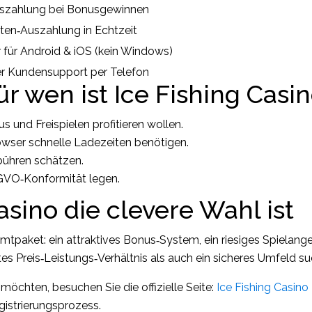
uszahlung bei Bonusgewinnen
rten‑Auszahlung in Echtzeit
 für Android & iOS (kein Windows)
r Kundensupport per Telefon
r wen ist Ice Fishing Casin
und Freispielen profitieren wollen.
owser schnelle Ladezeiten benötigen.
bühren schätzen.
GVO‑Konformität legen.
asino die clevere Wahl ist
mtpaket: ein attraktives Bonus‑System, ein riesiges Spielan
tes Preis‑Leistungs‑Verhältnis als auch ein sicheres Umfeld s
öchten, besuchen Sie die offizielle Seite:
Ice Fishing Casino
gistrierungsprozess.