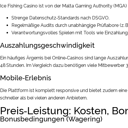
Ice Fishing Casino ist von der Malta Gaming Authority (MGA)
Strenge Datenschutz‑Standards nach DSGVO.
Regelmäßige Audits durch unabhängige Prüflabore (z. 
Verantwortungsvolles Spielen mit Tools wie Einzahlung
Auszahlungsgeschwindigkeit
Ein häufiges Ärgernis bei Online‑Casinos sind lange Auszahl
48 Stunden. Im Vergleich dazu benötigen viele Mitbewerber 
Mobile‑Erlebnis
Die Plattform ist komplett responsive und bietet zudem eine 
schneller als bei vielen anderen Anbietern.
Preis‑Leistung: Kosten, B
Bonusbedingungen (Wagering)