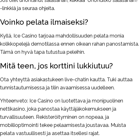
Jos olet unohtanut salasanan, klikkaa "Unohditko salasanan?"
-linkkiä ja seuraa ohjeita.
Voinko pelata ilmaiseksi?
Kyllä, Ice Casino tarjoaa mahdollisuuden pelata monia
kolikkopelejä demotilassa ennen oikean rahan panostamista.
Tämä on hyvä tapa tutustua peleihin.
Mitä teen, jos korttini lukkiutuu?
Ota yhteyttä asiakastukeen live-chatin kautta. Tuki auttaa
tunnistautumisessa ja tilin avaamisessa uudelleen.
Yhteenveto: Ice Casino on luotettava ja monipuolinen
nettikasino, joka panostaa käyttäjäkokemukseen ja
turvallisuuteen. Rekisteröityminen on nopeaa, ja
mobiilioptimointi tekee pelaamisesta joustavaa. Muista
pelata vastuullisesti ja asettaa itsellesi rajat.