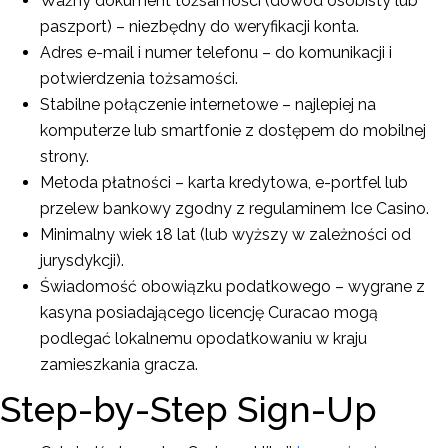
Ważny dokument tożsamości (dowód osobisty lub
paszport) – niezbędny do weryfikacji konta.
Adres e-mail i numer telefonu – do komunikacji i
potwierdzenia tożsamości.
Stabilne połączenie internetowe – najlepiej na
komputerze lub smartfonie z dostępem do mobilnej
strony.
Metoda płatności – karta kredytowa, e-portfel lub
przelew bankowy zgodny z regulaminem Ice Casino.
Minimalny wiek 18 lat (lub wyższy w zależności od
jurysdykcji).
Świadomość obowiązku podatkowego – wygrane z
kasyna posiadającego licencję Curacao mogą
podlegać lokalnemu opodatkowaniu w kraju
zamieszkania gracza.
Step-by-Step Sign-Up