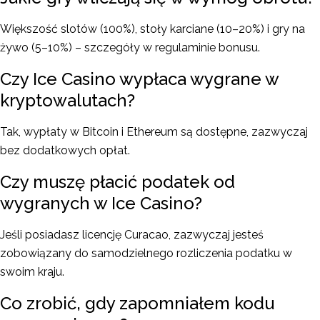
Większość slotów (100%), stoły karciane (10–20%) i gry na
żywo (5–10%) – szczegóły w regulaminie bonusu.
Czy Ice Casino wypłaca wygrane w
kryptowalutach?
Tak, wypłaty w Bitcoin i Ethereum są dostępne, zazwyczaj
bez dodatkowych opłat.
Czy muszę płacić podatek od
wygranych w Ice Casino?
Jeśli posiadasz licencję Curacao, zazwyczaj jesteś
zobowiązany do samodzielnego rozliczenia podatku w
swoim kraju.
Co zrobić, gdy zapomniałem kodu