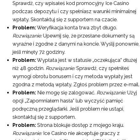
Sprawdź, czy wpisałeś kod promocyjny Ice Casino
podczas depozytu i czy spełniasz warunki minimalnej
wpłaty. Skontaktuj się z supportem na czacie.
Problem:
Weryfikacja konta trwa zbyt długo.
Rozwiązanie:
Upewnij się, że przesłane dokumenty są
wyraźne i zgodne z danymi na koncie. Wyślij ponownie,
jeśli minęły 72 godziny.
Problem:
Wypłata jest w statusie „oczekująca” dłużej
niż 48 godzin.
Rozwiązanie:
Sprawdź, czy spełniłeś
wymogi obrotu bonusem i czy metoda wypłaty jest
zgodna z metodą wpłaty. Zgłoś problem przez e-mail.
Problem:
Nie mogę się zalogować.
Rozwiązanie:
Użyj
opcji „Zapomniałem hasła” lub wyczyść pamięć
podręczną przeglądarki. Jeśli problem nie ustąpi,
skontaktuj się z supportem.
Problem:
Strona blokuje dostęp z mojego kraju.
Rozwiązanie:
Ice Casino nie akceptuje graczy z