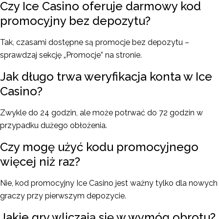
Czy Ice Casino oferuje darmowy kod
promocyjny bez depozytu?
Tak, czasami dostępne są promocje bez depozytu –
sprawdzaj sekcję „Promocje” na stronie.
Jak długo trwa weryfikacja konta w Ice
Casino?
Zwykle do 24 godzin, ale może potrwać do 72 godzin w
przypadku dużego obłożenia.
Czy mogę użyć kodu promocyjnego
więcej niż raz?
Nie, kod promocyjny Ice Casino jest ważny tylko dla nowych
graczy przy pierwszym depozycie.
Jakie gry wliczają się w wymóg obrotu?