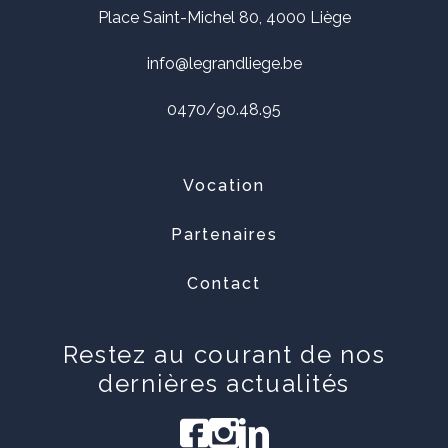
Place Saint-Michel 80, 4000 Liège
info@legrandliege.be
0470/90.48.95
Vocation
Partenaires
Contact
Restez au courant de nos
dernières actualités