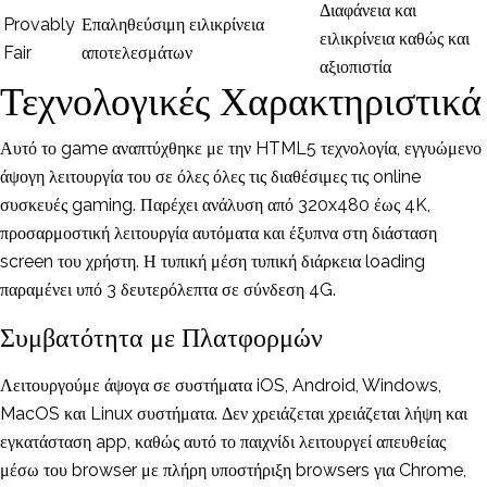
Διαφάνεια και
Provably
Επαληθεύσιμη ειλικρίνεια
ειλικρίνεια καθώς και
Fair
αποτελεσμάτων
αξιοπιστία
Τεχνολογικές Χαρακτηριστικά
Αυτό το game αναπτύχθηκε με την HTML5 τεχνολογία, εγγυώμενο
άψογη λειτουργία του σε όλες όλες τις διαθέσιμες τις online
συσκευές gaming. Παρέχει ανάλυση από 320x480 έως 4K,
προσαρμοστική λειτουργία αυτόματα και έξυπνα στη διάσταση
screen του χρήστη. Η τυπική μέση τυπική διάρκεια loading
παραμένει υπό 3 δευτερόλεπτα σε σύνδεση 4G.
Συμβατότητα με Πλατφορμών
Λειτουργούμε άψογα σε συστήματα iOS, Android, Windows,
MacOS και Linux συστήματα. Δεν χρειάζεται χρειάζεται λήψη και
εγκατάσταση app, καθώς αυτό το παιχνίδι λειτουργεί απευθείας
μέσω του browser με πλήρη υποστήριξη browsers για Chrome,