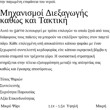
την παγωμένη επιφάνεια του νερού.
Μηχανισμοί Διεξαγωγής
καθώς και Τακτική
Αυτό το game λειτουργεί με τρόπο επιλογών το οποίο ζητά από τους
διάφορους τους παίκτες να μπορούν να επιλέξουν τρύπες στον παγετό
πάγο. Κάθε επιλεγμένη οπή αποκαλύπτει κάποιο ψαράκι με έναν
ξεχωριστό συντελεστή κερδοφορίας είτε κάποια εκρηκτική βόμβα η
οποία σταματά τον τρέχοντα γύρο. Η ουσιαστική στρατηγική
στηρίζεται στην τέλεια εξισορρόπηση μεταξύ της απληστίας σας
καθώς και έγκαιρης αποσύρσεως.
Τύπος Ψαριών
Συντελεστής
Συχνότητα Παρουσίας
Αξία Επικινδυνότητας
Μικρό Ψάρι
1.1x - 1.5x
Υψηλή
Μικρή