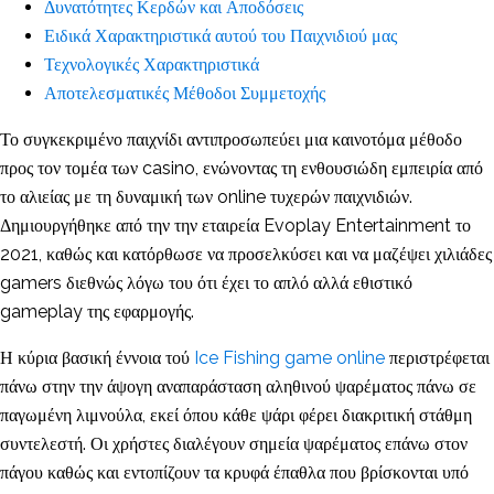
Δυνατότητες Κερδών και Αποδόσεις
Ειδικά Χαρακτηριστικά αυτού του Παιχνιδιού μας
Τεχνολογικές Χαρακτηριστικά
Αποτελεσματικές Μέθοδοι Συμμετοχής
Το συγκεκριμένο παιχνίδι αντιπροσωπεύει μια καινοτόμα μέθοδο
προς τον τομέα των casino, ενώνοντας τη ενθουσιώδη εμπειρία από
το αλιείας με τη δυναμική των online τυχερών παιχνιδιών.
Δημιουργήθηκε από την την εταιρεία Evoplay Entertainment το
2021, καθώς και κατόρθωσε να προσελκύσει και να μαζέψει χιλιάδες
gamers διεθνώς λόγω του ότι έχει το απλό αλλά εθιστικό
gameplay της εφαρμογής.
Η κύρια βασική έννοια τού
Ice Fishing game online
περιστρέφεται
πάνω στην την άψογη αναπαράσταση αληθινού ψαρέματος πάνω σε
παγωμένη λιμνούλα, εκεί όπου κάθε ψάρι φέρει διακριτική στάθμη
συντελεστή. Οι χρήστες διαλέγουν σημεία ψαρέματος επάνω στον
πάγου καθώς και εντοπίζουν τα κρυφά έπαθλα που βρίσκονται υπό