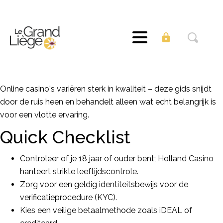
Online casino's variëren sterk in kwaliteit – deze gids snijdt
door de ruis heen en behandelt alleen wat echt belangrijk is
voor een vlotte ervaring.
Quick Checklist
Controleer of je 18 jaar of ouder bent; Holland Casino
hanteert strikte leeftijdscontrole.
Zorg voor een geldig identiteitsbewijs voor de
verificatieprocedure (KYC).
Kies een veilige betaalmethode zoals iDEAL of