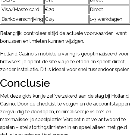
Visa/Mastercard
€20
Direct
Bankoverschrijving
€25
1-3 werkdagen
Belangrijk: controleer altijd de actuele voorwaarden, want
bonussen en limieten kunnen wijzigen.
Holland Casino's mobiele ervaring is geoptimaliseerd voor
browsers: je opent de site via je telefoon en speelt direct,
zonder installatie. Dit is ideaal voor snel tussendoor spelen.
Conclusie
Met deze gids kun je zelfverzekerd aan de slag bij Holland
Casino. Door de checklist te volgen en de accountstappen
zorgvuldig te doorlopen, minimaliseer je risico's en
maximaliseer je speelplezier. Vergeet niet verantwoord te
spelen – stel stortingslimieten in en speel alleen met geld