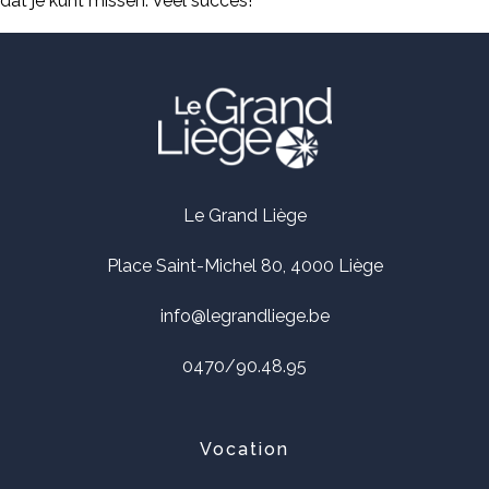
dat je kunt missen. Veel succes!
Le Grand Liège
Place Saint-Michel 80, 4000 Liège
info@legrandliege.be
0470/90.48.95
Vocation