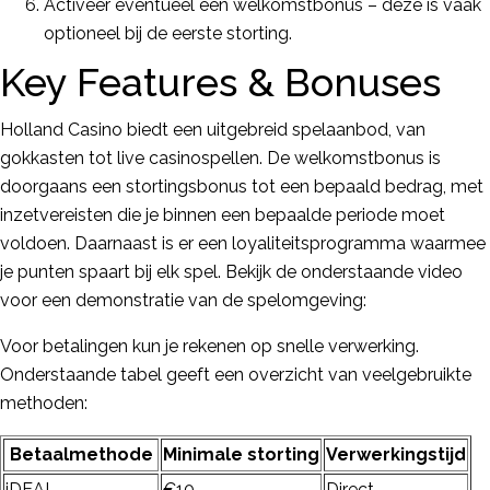
Activeer eventueel een welkomstbonus – deze is vaak
optioneel bij de eerste storting.
Key Features & Bonuses
Holland Casino biedt een uitgebreid spelaanbod, van
gokkasten tot live casinospellen. De welkomstbonus is
doorgaans een stortingsbonus tot een bepaald bedrag, met
inzetvereisten die je binnen een bepaalde periode moet
voldoen. Daarnaast is er een loyaliteitsprogramma waarmee
je punten spaart bij elk spel. Bekijk de onderstaande video
voor een demonstratie van de spelomgeving:
Voor betalingen kun je rekenen op snelle verwerking.
Onderstaande tabel geeft een overzicht van veelgebruikte
methoden:
Betaalmethode
Minimale storting
Verwerkingstijd
iDEAL
€10
Direct