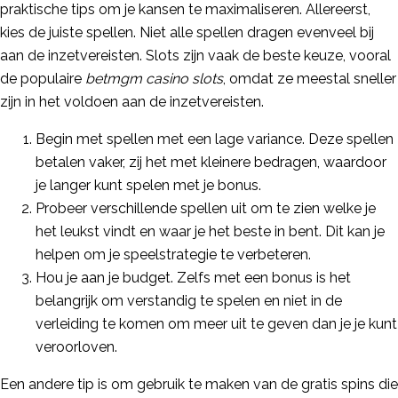
praktische tips om je kansen te maximaliseren. Allereerst,
kies de juiste spellen. Niet alle spellen dragen evenveel bij
aan de inzetvereisten. Slots zijn vaak de beste keuze, vooral
de populaire
betmgm casino slots
, omdat ze meestal sneller
zijn in het voldoen aan de inzetvereisten.
Begin met spellen met een lage variance. Deze spellen
betalen vaker, zij het met kleinere bedragen, waardoor
je langer kunt spelen met je bonus.
Probeer verschillende spellen uit om te zien welke je
het leukst vindt en waar je het beste in bent. Dit kan je
helpen om je speelstrategie te verbeteren.
Hou je aan je budget. Zelfs met een bonus is het
belangrijk om verstandig te spelen en niet in de
verleiding te komen om meer uit te geven dan je je kunt
veroorloven.
Een andere tip is om gebruik te maken van de gratis spins die