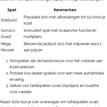
Spel
Kenmerken
Populaire slot met uitbetalingen tot 50.000x je
Starburst
inzet
Gonzo's
Innovatief spel met Avalanche-functie en
Quest
multipliers
Mega
Beroemde jackpot slot met miljoenen euro's
Moolah
aan prijzen
Slotspellen zijn de beste keuze voor het voldoen aan
inzetvereisten.
Probeer live dealer spellen voor een meer authentieke
ervaring.
Verken ook tafelspellen zoals blackjack en roulette
voor variatie.
Naast slots kun je ook overwegen om tafelspellen zoals