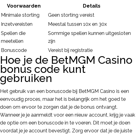
Voorwaarden
Details
Minimale storting
Geen storting vereist
Inzetvereisten
Meestal tussen 10x en 30x
Spellen die
Sommige spellen kunnen uitgesloten
meetellen
zijn
Bonuscode
Vereist bij registratie
Hoe je de BetMGM Casino
bonus code kunt
gebruiken
Het gebruik van een bonuscode bij BetMGM Casino is een
eenvoudig proces, maar het is belangrijk om het goed te
doen om ervoor te zorgen dat je de bonus ontvangt.
Wanneer je je aanmeldt voor een nieuw account, krijg je vaak
de optie om een bonuscode in te voeren. Dit moet je doen
voordat je je account bevestigt. Zorg ervoor dat je de juiste