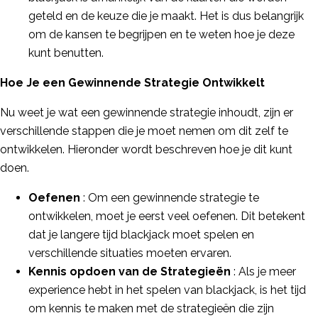
geteld en de keuze die je maakt. Het is dus belangrijk
om de kansen te begrijpen en te weten hoe je deze
kunt benutten.
Hoe Je een Gewinnende Strategie Ontwikkelt
Nu weet je wat een gewinnende strategie inhoudt, zijn er
verschillende stappen die je moet nemen om dit zelf te
ontwikkelen. Hieronder wordt beschreven hoe je dit kunt
doen.
Oefenen
: Om een gewinnende strategie te
ontwikkelen, moet je eerst veel oefenen. Dit betekent
dat je langere tijd blackjack moet spelen en
verschillende situaties moeten ervaren.
Kennis opdoen van de Strategieën
: Als je meer
experience hebt in het spelen van blackjack, is het tijd
om kennis te maken met de strategieën die zijn