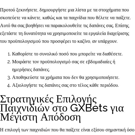
Προτού ξεκινήσετε, δημιουργήστε μια λίστα με τα στοιχήματα που
σκοπεύετε να κάνετε, καθώς και τα παιχνίδια που θέλετε να παίξετε.
Αυτό θα σας βοηθήσει να παρακολουθείτε τις δαπάνες σας. Επίσης,
εξετάστε τη δυνατότητα να χρησιμοποιείτε τα εργαλεία διαχείρισης
του προϋπολογισμού που προσφέρει το καζίνο, αν υπάρχουν.
Καθορίστε το συνολικό ποσό που μπορείτε να διαθέσετε.
Μοιράστε τον προϋπολογισμό σας σε εβδομαδιαίες ή
ημερήσιες δαπάνες.
Αποθηκεύστε τα χρήματα που δεν θα χρησιμοποιήσετε.
Αξιολογήστε τις δαπάνες σας στο τέλος κάθε περιόδου.
Στρατηγικές Επιλογής
Παιχνιδιών στο GXBets για
Μέγιστη Απόδοση
Η επιλογή των παιχνιδιών που θα παίξετε είναι εξίσου σημαντική όσο