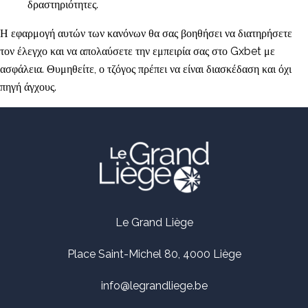
δραστηριότητες.
Η εφαρμογή αυτών των κανόνων θα σας βοηθήσει να διατηρήσετε
τον έλεγχο και να απολαύσετε την εμπειρία σας στο Gxbet με
ασφάλεια. Θυμηθείτε, ο τζόγος πρέπει να είναι διασκέδαση και όχι
πηγή άγχους.
Le Grand Liège
Place Saint-Michel 80, 4000 Liège
info@legrandliege.be