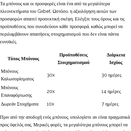
Τα μπόνους και οι προσφορές είναι ένα από τα μεγαλύτερα
πλεονεκτήματα του Gxbet. Ωστόσο, η αξιολόγηση αυτών των
προσφορών απαιτεί προσεκτική σκέψη. Ελέγξτε τους όρους και τις
προϋποθέσεις που συνοδεύουν κάθε προσφορά, καθώς μπορεί να
περιλαμβάνουν απαιτήσεις στοιχηματισμού που δεν είναι πάντα
ευνοϊκές.
Προϋποθέσεις
Διάρκεια
Τύπος Μπόνους
Στοιχηματισμού
Ισχύος
Μπόνους
30x
30 ημέρες
Καλωσορίσματος
Μπόνους
20x
14 ημέρες
Επαναφόρτωσης
Δωρεάν Στοιχήματα
10x
7 ημέρες
Πριν από την αποδοχή ενός μπόνους, υπολογίστε αν είναι πραγματικά
προς όφελός σας. Μερικές φορές, τα μεγαλύτερα μπόνους μπορεί να