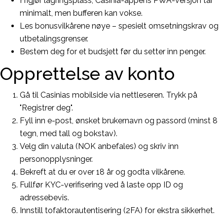
Frigjør lagringsplass; Casinia-appens PWA-versjon tar
minimalt, men bufferen kan vokse.
Les bonusvilkårene nøye – spesielt omsetningskrav og
utbetalingsgrenser.
Bestem deg for et budsjett før du setter inn penger.
Opprettelse av konto
Gå til Casinias mobilside via nettleseren. Trykk på
"Registrer deg".
Fyll inn e-post, ønsket brukernavn og passord (minst 8
tegn, med tall og bokstav).
Velg din valuta (NOK anbefales) og skriv inn
personopplysninger.
Bekreft at du er over 18 år og godta vilkårene.
Fullfør KYC-verifisering ved å laste opp ID og
adressebevis.
Innstill tofaktorautentisering (2FA) for ekstra sikkerhet.