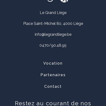
Le Grand Liège
Place Saint-Michel 80, 4000 Liège
info@legrandliege.be
0470/90.48.95
Vocation
Partenaires
Contact
Restez au courant de nos