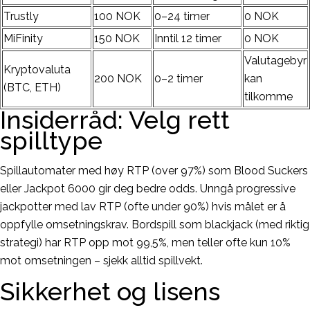
Trustly
100 NOK
0–24 timer
0 NOK
MiFinity
150 NOK
Inntil 12 timer
0 NOK
Valutagebyr
Kryptovaluta
200 NOK
0–2 timer
kan
(BTC, ETH)
tilkomme
Insiderråd: Velg rett
spilltype
Spillautomater med høy RTP (over 97%) som Blood Suckers
eller Jackpot 6000 gir deg bedre odds. Unngå progressive
jackpotter med lav RTP (ofte under 90%) hvis målet er å
oppfylle omsetningskrav. Bordspill som blackjack (med riktig
strategi) har RTP opp mot 99,5%, men teller ofte kun 10%
mot omsetningen – sjekk alltid spillvekt.
Sikkerhet og lisens