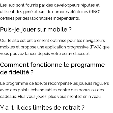
Les jeux sont fournis par des développeurs réputés et
utilisent des générateurs de nombres aléatoires (RNG)
certifiés par des laboratoires indépendants.
Puis-je jouer sur mobile ?
Oui, le site est entièrement optimisé pour les navigateurs
mobiles et propose une application progressive (PWA) que
vous pouvez lancer depuis votre écran d'accueil.
Comment fonctionne le programme
de fidélité ?
Le programme de fidélité récompense les joueurs réguliers
avec des points échangeables contre des bonus ou des
cadeaux. Plus vous jouez, plus vous montez en niveau.
Y a-t-il des limites de retrait ?