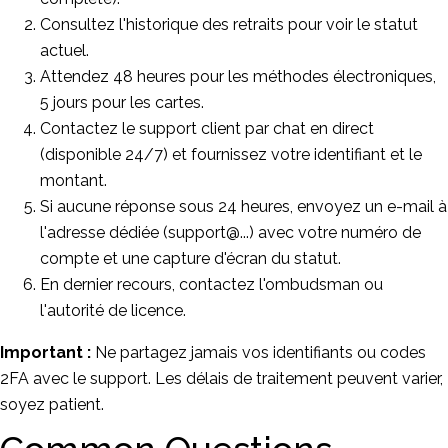
Consultez l'historique des retraits pour voir le statut
actuel.
Attendez 48 heures pour les méthodes électroniques,
5 jours pour les cartes.
Contactez le support client par chat en direct
(disponible 24/7) et fournissez votre identifiant et le
montant.
Si aucune réponse sous 24 heures, envoyez un e-mail à
l'adresse dédiée (support@...) avec votre numéro de
compte et une capture d'écran du statut.
En dernier recours, contactez l'ombudsman ou
l'autorité de licence.
Important :
Ne partagez jamais vos identifiants ou codes
2FA avec le support. Les délais de traitement peuvent varier,
soyez patient.