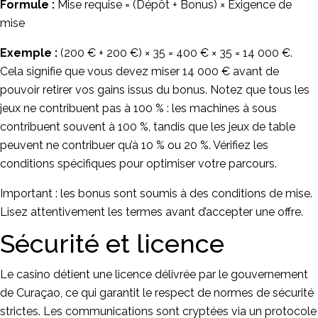
Formule :
Mise requise = (Dépôt + Bonus) × Exigence de
mise
Exemple :
(200 € + 200 €) × 35 = 400 € × 35 = 14 000 €.
Cela signifie que vous devez miser 14 000 € avant de
pouvoir retirer vos gains issus du bonus. Notez que tous les
jeux ne contribuent pas à 100 % : les machines à sous
contribuent souvent à 100 %, tandis que les jeux de table
peuvent ne contribuer qu’à 10 % ou 20 %. Vérifiez les
conditions spécifiques pour optimiser votre parcours.
Important : les bonus sont soumis à des conditions de mise.
Lisez attentivement les termes avant d’accepter une offre.
Sécurité et licence
Le casino détient une licence délivrée par le gouvernement
de Curaçao, ce qui garantit le respect de normes de sécurité
strictes. Les communications sont cryptées via un protocole