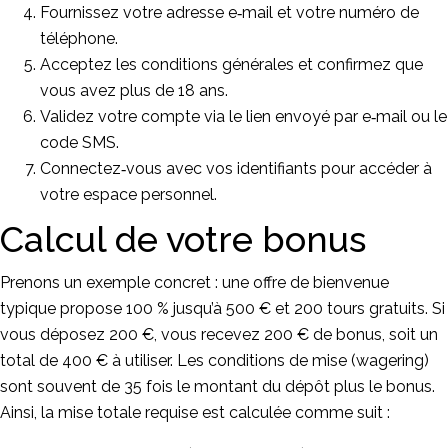
Fournissez votre adresse e‑mail et votre numéro de
téléphone.
Acceptez les conditions générales et confirmez que
vous avez plus de 18 ans.
Validez votre compte via le lien envoyé par e‑mail ou le
code SMS.
Connectez‑vous avec vos identifiants pour accéder à
votre espace personnel.
Calcul de votre bonus
Prenons un exemple concret : une offre de bienvenue
typique propose 100 % jusqu’à 500 € et 200 tours gratuits. Si
vous déposez 200 €, vous recevez 200 € de bonus, soit un
total de 400 € à utiliser. Les conditions de mise (wagering)
sont souvent de 35 fois le montant du dépôt plus le bonus.
Ainsi, la mise totale requise est calculée comme suit :