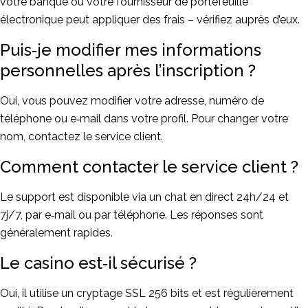
votre banque ou votre fournisseur de portefeuille
électronique peut appliquer des frais – vérifiez auprès d’eux.
Puis‑je modifier mes informations
personnelles après l’inscription ?
Oui, vous pouvez modifier votre adresse, numéro de
téléphone ou e‑mail dans votre profil. Pour changer votre
nom, contactez le service client.
Comment contacter le service client ?
Le support est disponible via un chat en direct 24h/24 et
7j/7, par e‑mail ou par téléphone. Les réponses sont
généralement rapides.
Le casino est‑il sécurisé ?
Oui, il utilise un cryptage SSL 256 bits et est régulièrement