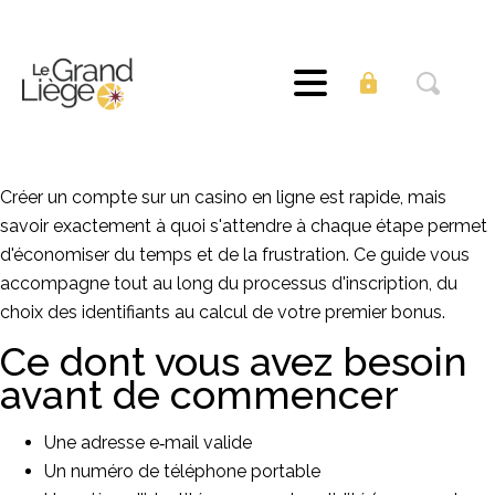
Créer un compte sur un casino en ligne est rapide, mais
savoir exactement à quoi s'attendre à chaque étape permet
d'économiser du temps et de la frustration. Ce guide vous
accompagne tout au long du processus d'inscription, du
choix des identifiants au calcul de votre premier bonus.
Ce dont vous avez besoin
avant de commencer
Une adresse e‑mail valide
Un numéro de téléphone portable