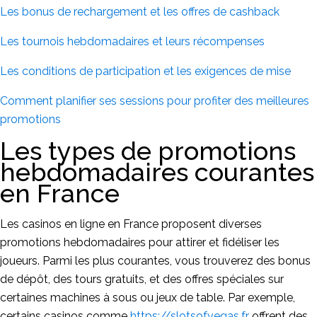
Les bonus de rechargement et les offres de cashback
Les tournois hebdomadaires et leurs récompenses
Les conditions de participation et les exigences de mise
Comment planifier ses sessions pour profiter des meilleures
promotions
Les types de promotions
hebdomadaires courantes
en France
Les casinos en ligne en France proposent diverses
promotions hebdomadaires pour attirer et fidéliser les
joueurs. Parmi les plus courantes, vous trouverez des bonus
de dépôt, des tours gratuits, et des offres spéciales sur
certaines machines à sous ou jeux de table. Par exemple,
certains casinos comme
https://slotsofvegas.fr
offrent des