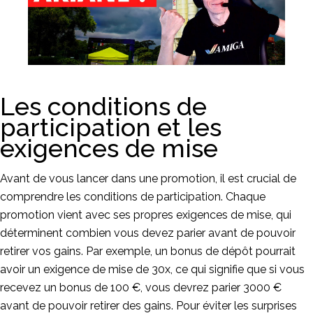
Les conditions de
participation et les
exigences de mise
Avant de vous lancer dans une promotion, il est crucial de
comprendre les conditions de participation. Chaque
promotion vient avec ses propres exigences de mise, qui
déterminent combien vous devez parier avant de pouvoir
retirer vos gains. Par exemple, un bonus de dépôt pourrait
avoir un exigence de mise de 30x, ce qui signifie que si vous
recevez un bonus de 100 €, vous devrez parier 3000 €
avant de pouvoir retirer des gains. Pour éviter les surprises