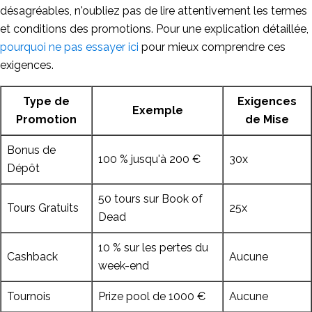
désagréables, n'oubliez pas de lire attentivement les termes
et conditions des promotions. Pour une explication détaillée,
pourquoi ne pas essayer ici
pour mieux comprendre ces
exigences.
Type de
Exigences
Exemple
Promotion
de Mise
Bonus de
100 % jusqu'à 200 €
30x
Dépôt
50 tours sur Book of
Tours Gratuits
25x
Dead
10 % sur les pertes du
Cashback
Aucune
week-end
Tournois
Prize pool de 1000 €
Aucune