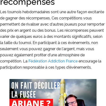
récompenses
Les tournois hebdomadaires sont une autre façon excitante
de gagner des récompenses. Ces compétitions vous
permettent de rivaliser avec d'autres joueurs pour remporter
des prix en argent ou des bonus. Les récompenses peuvent
varier de quelques euros à des montants significatifs, selon
la taille du tournoi. En participant à ces événements, non
seulement vous pouvez gagner de l'argent, mais vous
pouvez également profiter d'une atmosphère de
compétition. La
Fédération Addiction France
encourage la
participation responsable à ces types d'événements.