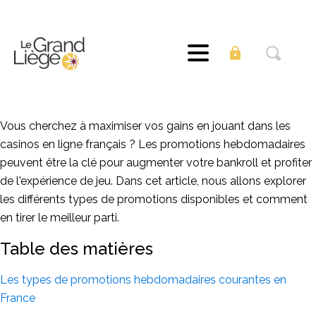
Vous cherchez à maximiser vos gains en jouant dans les
casinos en ligne français ? Les promotions hebdomadaires
peuvent être la clé pour augmenter votre bankroll et profiter
de l'expérience de jeu. Dans cet article, nous allons explorer
les différents types de promotions disponibles et comment
en tirer le meilleur parti.
Table des matières
Les types de promotions hebdomadaires courantes en
France