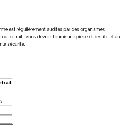
forme est régulièrement audités par des organismes
ut retrait : vous devrez fournir une pièce d'identité et un
 la sécurité.
trait
es