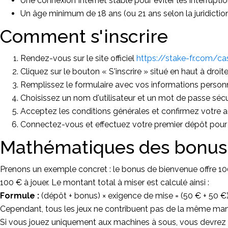
Une connexion Internet stable pour éviter les interruptio
Un âge minimum de 18 ans (ou 21 ans selon la juridiction
Comment s'inscrire
Rendez-vous sur le site officiel
https://stake-fr.com/ca
Cliquez sur le bouton « S'inscrire » situé en haut à droite
Remplissez le formulaire avec vos informations personn
Choisissez un nom d'utilisateur et un mot de passe sécu
Acceptez les conditions générales et confirmez votre ad
Connectez-vous et effectuez votre premier dépôt pour 
Mathématiques des bonus
Prenons un exemple concret : le bonus de bienvenue offre 10
100 € à jouer. Le montant total à miser est calculé ainsi :
Formule :
(dépôt + bonus) × exigence de mise = (50 € + 50 €)
Cependant, tous les jeux ne contribuent pas de la même maniè
Si vous jouez uniquement aux machines à sous, vous devrez mis