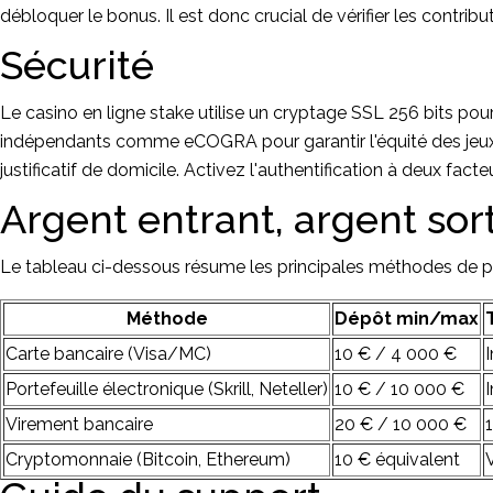
débloquer le bonus. Il est donc crucial de vérifier les contrib
Sécurité
Le casino en ligne stake utilise un cryptage SSL 256 bits po
indépendants comme eCOGRA pour garantir l'équité des jeux. De 
justificatif de domicile. Activez l'authentification à deux fa
Argent entrant, argent sor
Le tableau ci-dessous résume les principales méthodes de pa
Méthode
Dépôt min/max
Carte bancaire (Visa/MC)
10 € / 4 000 €
Portefeuille électronique (Skrill, Neteller)
10 € / 10 000 €
Virement bancaire
20 € / 10 000 €
1
Cryptomonnaie (Bitcoin, Ethereum)
10 € équivalent