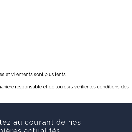
es et virements sont plus lents.
anière responsable et de toujours vérifier les conditions des
tez au courant de nos
nières actualités