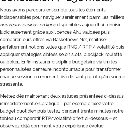
Nous avons parcouru ensemble tous les éléments
indispensables pour naviguer sereinement parmi les milliers
nouveau​s casinos en ligne
disponibles aujourd’hui : choisir
judicieusement grâce aux licences ANJ validées puis
comparer leurs offres via Basketnews.Net, maîtriser
parfaitement notions telles que RNG / RTP / volatilité puis
appliquer stratégies ciblées selon slots, blackjack, roulette
ou poker… Enfin instaurer discipline budgétaire via limites
personnalisées demeure incontournable pour transformer
chaque session en moment divertissant plutôt qu’en source
stressante.
Mettez dès maintenant deux astuces présentées ci‑dessus
immédiatement‐en‐pratique — par exemple fixez votre
budget quotidien puis testez pendant trente minutes notre
tableau comparatif RTP/volatilité offert ci-dessous — et
observez déjà comment votre expérience évolue