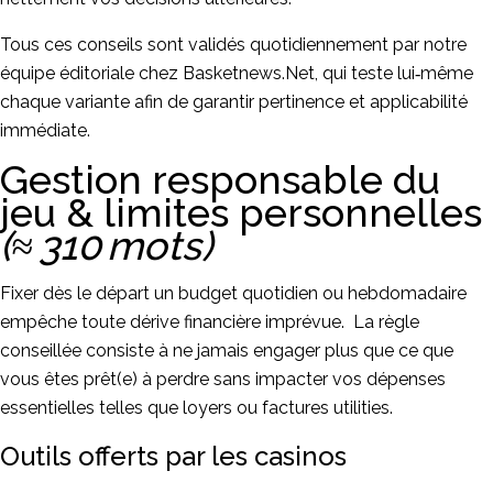
Tous ces conseils sont validés quotidiennement par notre
équipe éditoriale chez Basketnews.Net, qui teste lui‑même
chaque variante afin de garantir pertinence et applicabilité
immédiate.
Gestion responsable du
jeu & limites personnelles
(≈ 310 mots)
Fixer dès le départ un budget quotidien ou hebdomadaire
empêche toute dérive financière imprévue. La règle
conseillée consiste à ne jamais engager plus que ce que
vous êtes prêt(e) à perdre sans impacter vos dépenses
essentielles telles que loyers ou factures utilities.
Outils offerts par les casinos