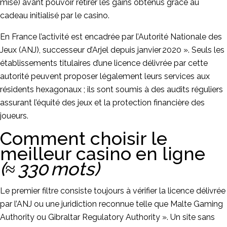
mise) avant pouvoir retirer les gains obtenus grâce au
cadeau initialisé par le casino.
En France l’activité est encadrée par l’Autorité Nationale des
Jeux (ANJ), successeur d’Arjel depuis janvier 2020 ». Seuls les
établissements titulaires d’une licence délivrée par cette
autorité peuvent proposer légalement leurs services aux
résidents hexagonaux ; ils sont soumis à des audits réguliers
assurant l’équité des jeux et la protection financière des
joueurs.
Comment choisir le
meilleur casino en ligne
(≈ 330 mots)
Le premier filtre consiste toujours à vérifier la licence délivrée
par l’ANJ ou une juridiction reconnue telle que Malte Gaming
Authority ou Gibraltar Regulatory Authority ». Un site sans