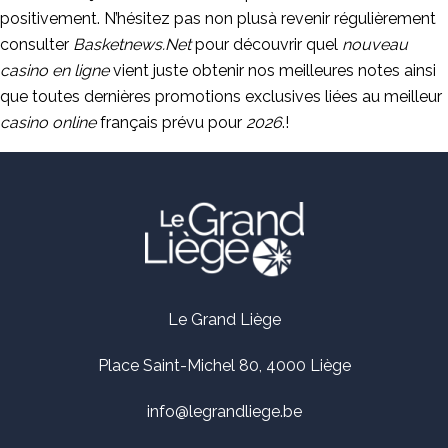
positivement.​ N’hésitez pas non plusà revenir régulièrement
consulter
Basketnews.Net
pour découvrir quel
nouveau
casino en ligne
vient juste obtenir nos meilleures notes ainsi
que toutes dernières promotions exclusives liées au meilleur
casino online
français prévu pour
2026
.!
Le Grand Liège
Place Saint-Michel 80, 4000 Liège
info@legrandliege.be