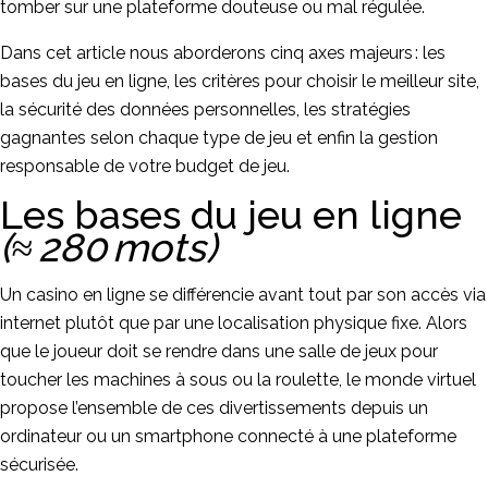
tomber sur une plateforme douteuse ou mal régulée.
Dans cet article nous aborderons cinq axes majeurs : les
bases du jeu en ligne, les critères pour choisir le meilleur site,
la sécurité des données personnelles, les stratégies
gagnantes selon chaque type de jeu et enfin la gestion
responsable de votre budget de jeu.
Les bases du jeu en ligne
(≈ 280 mots)
Un casino en ligne se différencie avant tout par son accès via
internet plutôt que par une localisation physique fixe. Alors
que le joueur doit se rendre dans une salle de jeux pour
toucher les machines à sous ou la roulette, le monde virtuel
propose l’ensemble de ces divertissements depuis un
ordinateur ou un smartphone connecté à une plateforme
sécurisée.