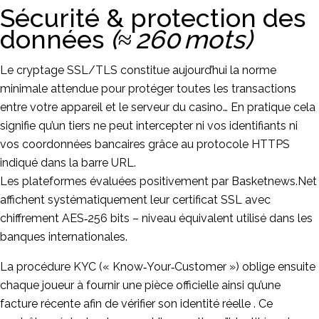
Sécurité & protection des
données
(≈ 260 mots)
Le cryptage SSL/TLS constitue aujourd’hui la norme
minimale attendue pour protéger toutes les transactions
entre votre appareil et le serveur du casino… En pratique cela
signifie qu’un tiers ne peut intercepter ni vos identifiants ni
vos coordonnées bancaires grâce au protocole HTTPS
indiqué dans la barre URL.
Les plateformes évaluées positivement par Basketnews.Net
affichent systématiquement leur certificat SSL avec
chiffrement AES‑256 bits – niveau équivalent utilisé dans les
banques internationales.
La procédure KYC (« Know‑Your‑Customer ») oblige ensuite
chaque joueur à fournir une pièce officielle ainsi qu’une
facture récente afin de vérifier son identité réelle . Ce