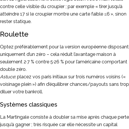
contre celle visible du croupier ; par exemple « tirer jusqu’à
atteindre 17 si le croupier montre une carte faible ≤6 », sinon
rester statique.
Roulette
Optez préférablement pour la version européenne disposant
uniquement d’un zéro – cela réduit l’avantage maison à
seulement 2·7 % contre 5·26 % pour l’américaine comportant
double zéro.
Astuce
: placez vos paris initiaux sur trois numéros voisins («
voisinage plein ») afin d’équilibrer chances/payouts sans trop
diluer votre bankroll.
Systèmes classiques
La Martingale consiste à doubler sa mise après chaque perte
jusqu’à gagner ; très risquée car elle nécessite un capital