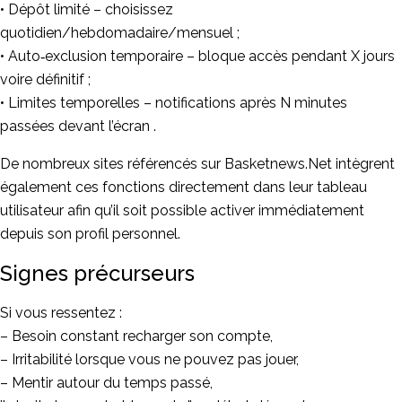
• Dépôt limité – choisissez
quotidien/hebdomadaire/mensuel ;
• Auto‑exclusion temporaire – bloque accès pendant X jours
voire définitif ;
• Limites temporelles – notifications après N minutes
passées devant l’écran .
De nombreux sites référencés sur Basketnews.Net intègrent
également ces fonctions directement dans leur tableau
utilisateur afin qu’il soit possible activer immédiatement
depuis son profil personnel.
Signes précurseurs
Si vous ressentez :
– Besoin constant recharger son compte,
– Irritabilité lorsque vous ne pouvez pas jouer,
– Mentir autour du temps passé,