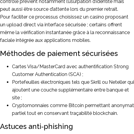
contrôle prévient notamment l’usurpation d’identité mais
peut aussi être source d’attente lors du premier retrait.
Pour faciliter ce processus choisissez un casino proposant
un upload direct via interface sécurisée ; certains offrent
même la vérification instantanée grâce à la reconnaissance
faciale intégrée aux applications mobiles.
Méthodes de paiement sécurisées
Cartes Visa/MasterCard avec authentification Strong
Customer Authentication (SCA) ;
Portefeuilles électroniques tels que Skrill ou Neteller qui
ajoutent une couche supplémentaire entre banque et
site ;
Cryptomonnaies comme Bitcoin permettant anonymat
partiel tout en conservant traçabilité blockchain.
Astuces anti‑phishing