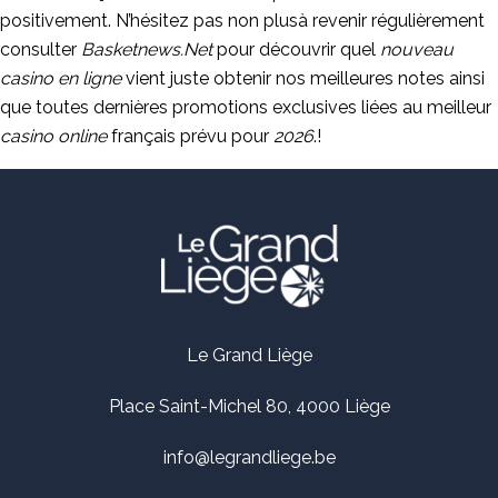
positivement.​ N’hésitez pas non plusà revenir régulièrement
consulter
Basketnews.Net
pour découvrir quel
nouveau
casino en ligne
vient juste obtenir nos meilleures notes ainsi
que toutes dernières promotions exclusives liées au meilleur
casino online
français prévu pour
2026
.!
Le Grand Liège
Place Saint-Michel 80, 4000 Liège
info@legrandliege.be