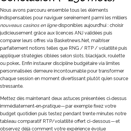
Nous avons parcouru ensemble tous les éléments
indispensables pour naviguer sereinement parmi les milliers
nouveau​s casinos en ligne
disponibles aujourd’hui : choisir
judicieusement grâce aux licences ANJ validées puis
comparer leurs offres via Basketnews.Net, maîtriser
parfaitement notions telles que RNG / RTP / volatilité puis
appliquer stratégies ciblées selon slots, blackjack, roulette
ou poker… Enfin instaurer discipline budgétaire via limites
personnalisées demeure incontournable pour transformer
chaque session en moment divertissant plutôt qu’en source
stressante.
Mettez dès maintenant deux astuces présentées ci‑dessus
immédiatement‐en‐pratique — par exemple fixez votre
budget quotidien puis testez pendant trente minutes notre
tableau comparatif RTP/volatilité offert ci-dessous — et
observez déjà comment votre expérience évolue