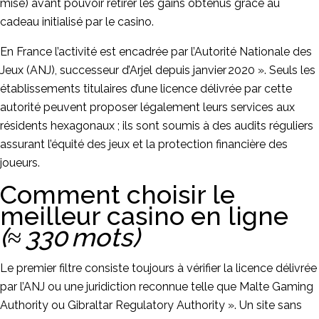
mise) avant pouvoir retirer les gains obtenus grâce au
cadeau initialisé par le casino.
En France l’activité est encadrée par l’Autorité Nationale des
Jeux (ANJ), successeur d’Arjel depuis janvier 2020 ». Seuls les
établissements titulaires d’une licence délivrée par cette
autorité peuvent proposer légalement leurs services aux
résidents hexagonaux ; ils sont soumis à des audits réguliers
assurant l’équité des jeux et la protection financière des
joueurs.
Comment choisir le
meilleur casino en ligne
(≈ 330 mots)
Le premier filtre consiste toujours à vérifier la licence délivrée
par l’ANJ ou une juridiction reconnue telle que Malte Gaming
Authority ou Gibraltar Regulatory Authority ». Un site sans