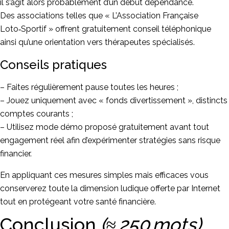
il s’agit alors probablement d’un début dépendance.
Des associations telles que « L’Association Française
Loto‑Sportif » offrent gratuitement conseil téléphonique
ainsi qu’une orientation vers thérapeutes spécialisés.
Conseils pratiques
– Faites régulièrement pause toutes les heures ;
– Jouez uniquement avec « fonds divertissement », distincts
comptes courants ;
– Utilisez mode démo proposé gratuitement avant tout
engagement réel afin d’expérimenter stratégies sans risque
financier.
En appliquant ces mesures simples mais efficaces vous
conserverez toute la dimension ludique offerte par Internet
tout en protégeant votre santé financière.
Conclusion
(≈ 250 mots)