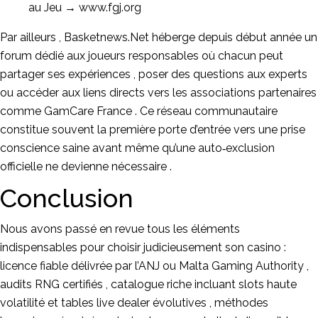
au Jeu → www.fgj.org
Par ailleurs , Basketnews.Net héberge depuis début année un
forum dédié aux joueurs responsables où chacun peut
partager ses expériences , poser des questions aux experts
ou accéder aux liens directs vers les associations partenaires
comme GamCare France . Ce réseau communautaire
constitue souvent la première porte d’entrée vers une prise
conscience saine avant même qu’une auto‑exclusion
officielle ne devienne nécessaire .
Conclusion
Nous avons passé en revue tous les éléments
indispensables pour choisir judicieusement son casino :
licence fiable délivrée par l’ANJ ou Malta Gaming Authority ,
audits RNG certifiés , catalogue riche incluant slots haute
volatilité et tables live dealer évolutives , méthodes