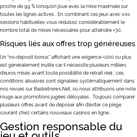
proche de 99 % lorsqu’on joue avec la mise maximale sur
toutes les lignes actives . En combinant ces jeux avec vos
sessions habituelles vous réduisez considérablement le
nombre total de mises nécessaires pour atteindre ×30 .
Risques liés aux offres trop généreuses
Un “no‑deposit bonus” affichant une exigence ×200 ou plus
est généralement inutile car il nécessite plusieurs milliers
d’euros misés avant toute possibilité de retrait réel ; ces
conditions abusives sont signalées systématiquement dans
nos revues sur Basketnews.Net, où nous attribuons une note
rouge aux promotions jugées déloyales . Toujours comparer
plusieurs offres avant de déposer afin d’éviter ce piège
courant chez certains nouveaux casinos en ligne .
Gestion responsable du
jeu et outils