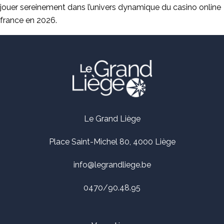
jouer sereinement dans l’univers dynamique du casino online
france en 2026.​
Le Grand Liège
Place Saint-Michel 80, 4000 Liège
info@legrandliege.be
0470/90.48.95