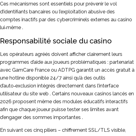
Ces mécanismes sont essentiels pour prévenir le vol
d’identifiants bancaires ou l’exploitation abusive des
comptes inactifs par des cybercriminels externes au casino
lui‑même .
Responsabilité sociale du casino
Les opérateurs agréés doivent afficher clairement leurs
programmes d’aide aux joueurs problématiques : partenariat
avec GamCare France ou ADTPG garantit un accès gratuit à
une hotline disponible 24/7 ainsi qu’à des outils
d’auto‑exclusion intégrés directement dans l’interface
utilisateur du site web . Certains nouveaux casinos lancés en
2026 proposent même des modules éducatifs interactifs
afin que chaque joueur puisse tester ses limites avant
d’engager des sommes importantes .
En suivant ces cinq piliers – chiffrement SSL/TLS visible,