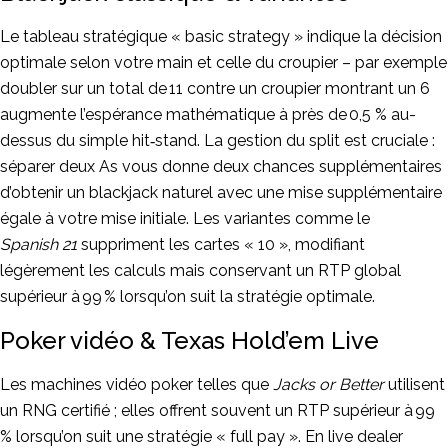
Le tableau stratégique « basic strategy » indique la décision
optimale selon votre main et celle du croupier – par exemple
doubler sur un total de 11 contre un croupier montrant un 6
augmente l’espérance mathématique à près de 0,5 % au-
dessus du simple hit‑stand. La gestion du split est cruciale :
séparer deux As vous donne deux chances supplémentaires
d’obtenir un blackjack naturel avec une mise supplémentaire
égale à votre mise initiale. Les variantes comme le
Spanish 21
suppriment les cartes « 10 », modifiant
légèrement les calculs mais conservant un RTP global
supérieur à 99 % lorsqu’on suit la stratégie optimale.
Poker vidéo & Texas Hold’em Live
Les machines vidéo poker telles que
Jacks or Better
utilisent
un RNG certifié ; elles offrent souvent un RTP supérieur à 99
% lorsqu’on suit une stratégie « full pay ». En live dealer