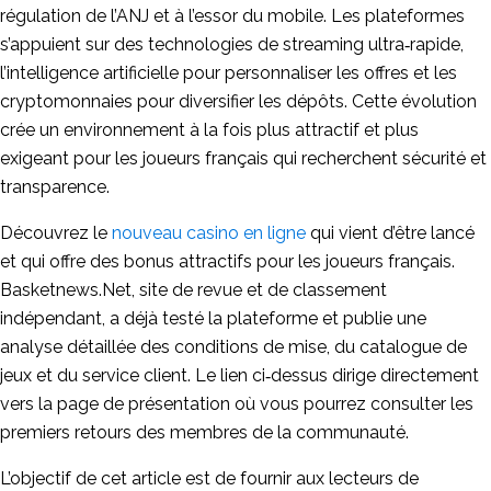
régulation de l’ANJ et à l’essor du mobile. Les plateformes
s’appuient sur des technologies de streaming ultra‑rapide,
l’intelligence artificielle pour personnaliser les offres et les
cryptomonnaies pour diversifier les dépôts. Cette évolution
crée un environnement à la fois plus attractif et plus
exigeant pour les joueurs français qui recherchent sécurité et
transparence.
Découvrez le
nouveau casino en ligne
qui vient d’être lancé
et qui offre des bonus attractifs pour les joueurs français.
Basketnews.Net, site de revue et de classement
indépendant, a déjà testé la plateforme et publie une
analyse détaillée des conditions de mise, du catalogue de
jeux et du service client. Le lien ci‑dessus dirige directement
vers la page de présentation où vous pourrez consulter les
premiers retours des membres de la communauté.
L’objectif de cet article est de fournir aux lecteurs de