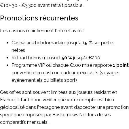
€10)×30 = €3 300 avant retrait possible .
Promotions récurrentes
Les casinos maintiennent l’intérêt avec :
Cash‑back hebdomadaire jusqu’à
15 %
sur pertes
nettes
Reload bonus mensuel
50 %
jusqu’à €200
Programme VIP où chaque €100 misé rapporte
1 point
convertible en cash ou cadeaux exclusifs (voyages
événementiels ou billets sport)
Ces offres sont souvent limitées aux joueurs résidant en
France ; il faut donc vérifier que votre compte est bien
géolocalisé dans l’hexagone avant d’accepter une promotion
spécifique proposée par Basketnews.Net lors de ses
comparatifs mensuels .