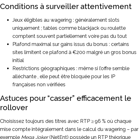
Conditions à surveiller attentivement
Jeux éligibles au wagering : généralement slots
uniquement ; tables comme blackjack ou roulette
comptent souvent partiellement voire pas du tout
Plafond maximal sur gains issus du bonus : certains
sites limitent ce plafond à €200 malgré un gros bonus
initial
Restrictions géographiques : même si l’offre semble
alléchante , elle peut être bloquée pour les IP
françaises non vérifiées
Astuces pour “casser” efficacement le
rollover
Choisissez toujours des titres avec RTP ≥ 96 % où chaque
mise compte intégralement dans le calcul du wagering – par
exemple
Mega Joker
(NetEnt) possède un RTP théorique