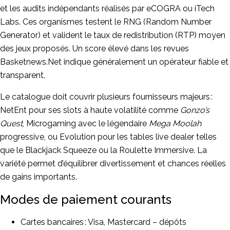
et les audits indépendants réalisés par eCOGRA ou iTech
Labs. Ces organismes testent le RNG (Random Number
Generator) et valident le taux de redistribution (RTP) moyen
des jeux proposés. Un score élevé dans les revues
Basketnews.Net indique généralement un opérateur fiable et
transparent.
Le catalogue doit couvrir plusieurs fournisseurs majeurs :
NetEnt pour ses slots à haute volatilité comme
Gonzo’s
Quest
, Microgaming avec le légendaire
Mega Moolah
progressive, ou Evolution pour les tables live dealer telles
que le Blackjack Squeeze ou la Roulette Immersive. La
variété permet d’équilibrer divertissement et chances réelles
de gains importants.
Modes de paiement courants
Cartes bancaires : Visa, Mastercard – dépôts