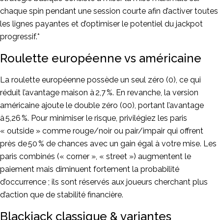
chaque spin pendant une session courte afin d’activer toutes
les lignes payantes et d’optimiser le potentiel du jackpot
progressif.*
Roulette européenne vs américaine
La roulette européenne possède un seul zéro (0), ce qui
réduit l’avantage maison à 2,7 %. En revanche, la version
américaine ajoute le double zéro (00), portant l’avantage
à 5,26 %. Pour minimiser le risque, privilégiez les paris
« outside » comme rouge/noir ou pair/impair qui offrent
près de 50 % de chances avec un gain égal à votre mise. Les
paris combinés (« corner », « street ») augmentent le
paiement mais diminuent fortement la probabilité
d’occurrence ; ils sont réservés aux joueurs cherchant plus
d’action que de stabilité financière.
Blackjack classique & variantes