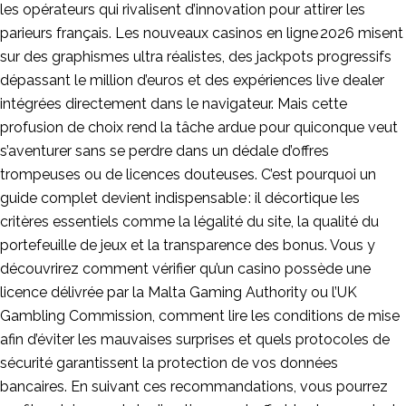
les opérateurs qui rivalisent d’innovation pour attirer les
parieurs français. Les nouveaux casinos en ligne 2026 misent
sur des graphismes ultra réalistes, des jackpots progressifs
dépassant le million d’euros et des expériences live dealer
intégrées directement dans le navigateur. Mais cette
profusion de choix rend la tâche ardue pour quiconque veut
s’aventurer sans se perdre dans un dédale d’offres
trompeuses ou de licences douteuses. C’est pourquoi un
guide complet devient indispensable : il décortique les
critères essentiels comme la légalité du site, la qualité du
portefeuille de jeux et la transparence des bonus. Vous y
découvrirez comment vérifier qu’un casino possède une
licence délivrée par la Malta Gaming Authority ou l’UK
Gambling Commission, comment lire les conditions de mise
afin d’éviter les mauvaises surprises et quels protocoles de
sécurité garantissent la protection de vos données
bancaires. En suivant ces recommandations, vous pourrez