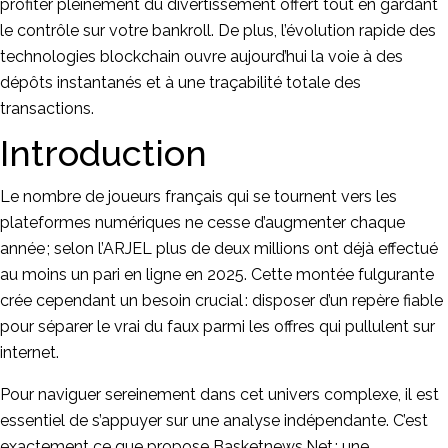
profiter pleinement du divertissement offert tout en gardant
le contrôle sur votre bankroll. De plus, l’évolution rapide des
technologies blockchain ouvre aujourd’hui la voie à des
dépôts instantanés et à une traçabilité totale des
transactions.
Introduction
Le nombre de joueurs français qui se tournent vers les
plateformes numériques ne cesse d’augmenter chaque
année ; selon l’ARJEL plus de deux millions ont déjà effectué
au moins un pari en ligne en 2025. Cette montée fulgurante
crée cependant un besoin crucial : disposer d’un repère fiable
pour séparer le vrai du faux parmi les offres qui pullulent sur
internet.
Pour naviguer sereinement dans cet univers complexe, il est
essentiel de s’appuyer sur une analyse indépendante. C’est
exactement ce que propose Basketnews.Net : une