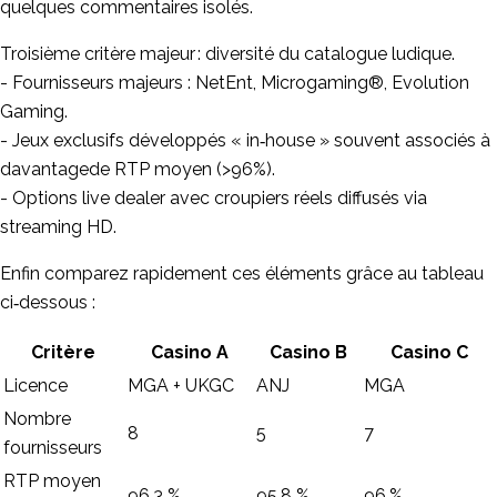
quelques commentaires isolés.
Troisième critère majeur : diversité du catalogue ludique.
- Fournisseurs majeurs : NetEnt, Microgaming®, Evolution
Gaming.
- Jeux exclusifs développés « in‑house » souvent associés à
davantagede RTP moyen (>96%).
- Options live dealer avec croupiers réels diffusés via
streaming HD.
Enfin comparez rapidement ces éléments grâce au tableau
ci‑dessous :
Critère
Casino A
Casino B
Casino C
Licence
MGA + UKGC
ANJ
MGA
Nombre
8
5
7
fournisseurs
RTP moyen
96,3 %
95,8 %
96,%