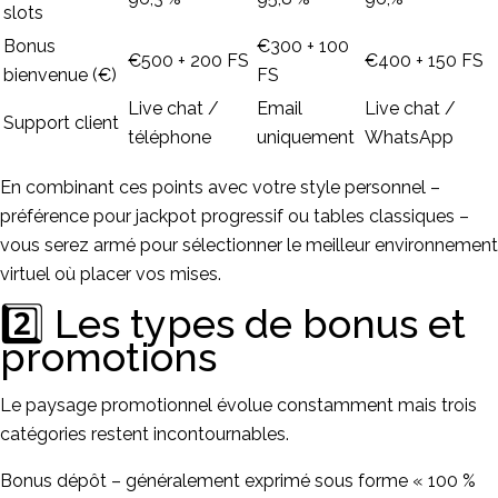
slots
Bonus
€300 + 100
€500 + 200 FS
€400 + 150 FS
bienvenue (€)
FS
Live chat /
Email
Live chat /
Support client
téléphone
uniquement
WhatsApp
En combinant ces points avec votre style personnel –
préférence pour jackpot progressif ou tables classiques –
vous serez armé pour sélectionner le meilleur environnement
virtuel où placer vos mises.
2️⃣ Les types de bonus et
promotions
Le paysage promotionnel évolue constamment mais trois
catégories restent incontournables.
Bonus dépôt – généralement exprimé sous forme « 100 %