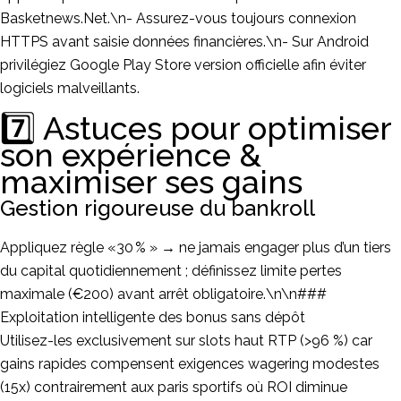
Basketnews.Net.\n- Assurez-vous toujours connexion
HTTPS avant saisie données financières.\n- Sur Android
privilégiez Google Play Store version officielle afin éviter
logiciels malveillants.
7️⃣ Astuces pour optimiser
son expérience &
maximiser ses gains
Gestion rigoureuse du bankroll
Appliquez règle «30 % » → ne jamais engager plus d’un tiers
du capital quotidiennement ; définissez limite pertes
maximale (€200) avant arrêt obligatoire.\n\n###
Exploitation intelligente des bonus sans dépôt
Utilisez-les exclusivement sur slots haut RTP (>96 %) car
gains rapides compensent exigences wagering modestes
(15x) contrairement aux paris sportifs où ROI diminue