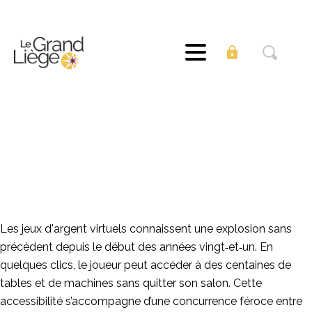
Guide complet du
casino en ligne –
Tout ce que vous
devez savoir avant
de jouer
Les jeux d'argent virtuels connaissent une explosion sans
précédent depuis le début des années vingt‑et‑un. En
quelques clics, le joueur peut accéder à des centaines de
tables et de machines sans quitter son salon. Cette
accessibilité s’accompagne d’une concurrence féroce entre