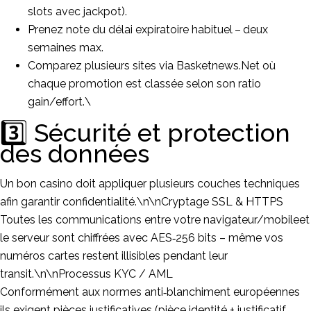
slots avec jackpot).
Prenez note du délai expiratoire habituel – deux
semaines max.
Comparez plusieurs sites via Basketnews.Net où
chaque promotion est classée selon son ratio
gain/effort.\
3️⃣ Sécurité et protection
des données
Un bon casino doit appliquer plusieurs couches techniques
afin garantir confidentialité.\n\nCryptage SSL & HTTPS
Toutes les communications entre votre navigateur/mobile​et
le serveur sont chiffrées avec AES‑256 bits – même vos
numéros cartes restent illisibles pendant leur
transit.\n\nProcessus KYC / AML
Conformément aux normes anti‑blanchiment européennes
ils exigent pièces justificatives (pièce identité + justificatif