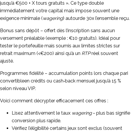
jusqu’à €500 + X tours gratuits ». Ce type double
immédiatement votre capital mais impose souvent une
exigence minimale (
wagering
) autourde 30x l’ensemble reçu.
Bonus sans dépôt – offert dès l’inscription sans aucun
versement préalable (exemple : €10 gratuits). Idéal pour
tester le portefeuille mais soumis aux limites strictes sur
retrait maximum (<€200) ainsi qu’à un
RTP
réel souvent
ajusté.
Programmes fidélité – accumulation points lors chaque pari
convertibleen crédits ou cash‑back mensuel jusqu’à 15 %
selon niveau VIP.
Voici comment décrypter efficacement ces offres :
Lisez attentivement le taux
wagering
– plus bas signifie
conversion plus rapide.
Vérifiez l’éligibilité certains jeux sont exclus (souvent