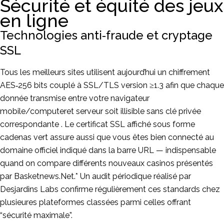
Sécurité et équité des jeux
en ligne
Technologies anti‑fraude et cryptage
SSL
Tous les meilleurs sites utilisent aujourd’hui un chiffrement
AES‑256 bits couplé à SSL/TLS version ≥1​.3 afin que chaque
donnée transmise entre votre navigateur
mobile/computeret serveur soit illisible sans clé privée
correspondante . Le certificat SSL affiché sous forme
cadenas vert assure aussi que vous êtes bien connecté au
domaine officiel indiqué dans la barre URL — indispensable
quand on compare différents nouveaux casinos présentés
par Basketnews.Net.* Un audit périodique réalisé par
Desjardins Labs confirme régulièrement ces standards chez
plusieures plateformes classées parmi celles offrant
“sécurité maximale”.