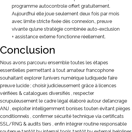
programme autocontrole offert gratuitement.​
Aujourd’hui elle joue seulement deux fois par mois
avec limite stricte fixée dès connexion., preuve
vivante qu’une stratégie combinée auto-exclusion
+ assistance externe fonctionne réellement.
Conclusion
Nous avons parcouru ensemble toutes les étapes
essentielles permettant à tout amateur francophone
souhaitant explorer l’univers numérique ludique​de faire
preuve lucide ; choisir judicieusement grâce à licences
vérifiées & catalogues diversifiés , respecter
scrupuleusement le cadre légal élaboré autour del’ancrage
ANJ , exploiter intelligemment boni­ses touten évitant pièges
conditionnels , confirmer sécurité technique via certificats
SSL/RNG & audits tiers , enfin intégrer routine responsable
soutenue tantôt by internal tools tantôt by external helplines