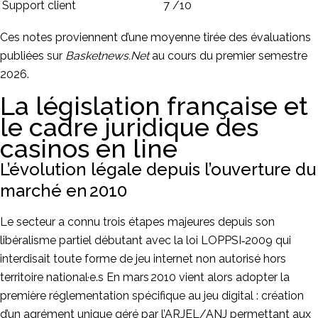
Support client
7 /10
Ces notes proviennent d’une moyenne tirée des évaluations
publiées sur
Basketnews.Net
au cours du premier semestre
2026.
La législation française et
le cadre juridique des
casinos en line
L’évolution légale depuis l’ouverture du
marché en 2010
Le secteur a connu trois étapes majeures depuis son
libéralisme partiel débutant avec la loi LOPPSI‑2009 qui
interdisait toute forme de jeu internet non autorisé hors
territoire national·e.s En mars 2010 vient alors adopter la
première réglementation spécifique au jeu digital : création
d’un agrément unique géré par l’ARJEL/ANJ permettant aux