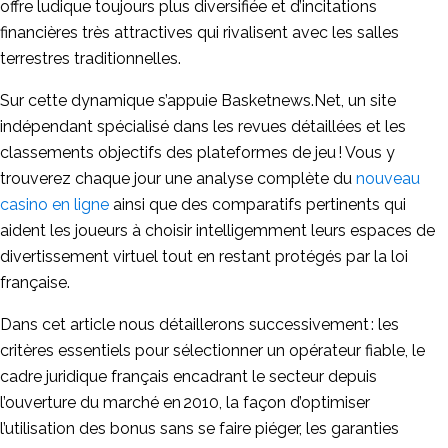
offre ludique toujours plus diversifiée et d’incitations
financières très attractives qui rivalisent avec les salles
terrestres traditionnelles.
Sur cette dynamique s’appuie Basketnews.Net, un site
indépendant spécialisé dans les revues détaillées et les
classements objectifs des plateformes de jeu ! Vous y
trouverez chaque jour une analyse complète du
nouveau
casino en ligne
ainsi que des comparatifs pertinents qui
aident les joueurs à choisir intelligemment leurs espaces de
divertissement virtuel tout en restant protégés par la loi
française.
Dans cet article nous détaillerons successivement : les
critères essentiels pour sélectionner un opérateur fiable, le
cadre juridique français encadrant le secteur depuis
l’ouverture du marché en 2010, la façon d’optimiser
l’utilisation des bonus sans se faire piéger, les garanties