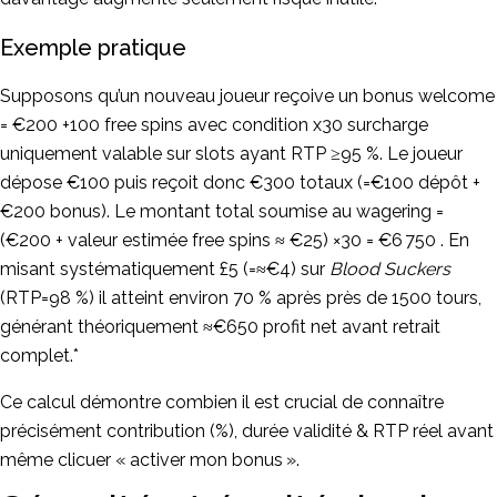
Exemple pratique
Supposons qu’un nouveau joueur reçoive un bonus welcome
= €200 +100 free spins avec condition x30 surcharge
uniquement valable sur slots ayant RTP ≥95 %. Le joueur
dépose €100 puis reçoit donc €300 totaux (=€100 dépôt +
€200 bonus). Le montant total soumise au wagering =
(€200 + valeur estimée free spins ≈ €25) ×30 = €6 750 . En
misant systématiquement £5 (=≈€4) sur
Blood Suckers
(RTP=98 %) il atteint environ 70 % après près de 1500 tours,
générant théoriquement ≈€650 profit net avant retrait
complet.*
Ce calcul démontre combien il est crucial de connaître
précisément contribution (%), durée validité & RTP réel avant
même clicuer « activer mon bonus ».