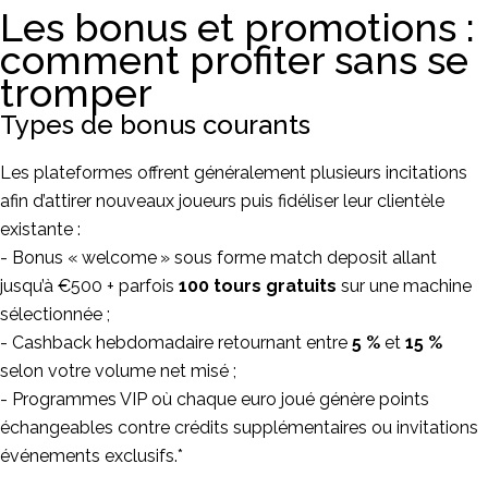
Les bonus et promotions :
comment profiter sans se
tromper
Types de bonus courants
Les plateformes offrent généralement plusieurs incitations
afin d’attirer nouveaux joueurs puis fidéliser leur clientèle
existante :
- Bonus « welcome » sous forme match deposit allant
jusqu’à €500 + parfois
100 tours gratuits
sur une machine
sélectionnée ;
- Cashback hebdomadaire retournant entre
5 %
et
15 %
selon votre volume net misé ;
- Programmes VIP où chaque euro joué génère points
échangeables contre crédits supplémentaires ou invitations
événements exclusifs.*