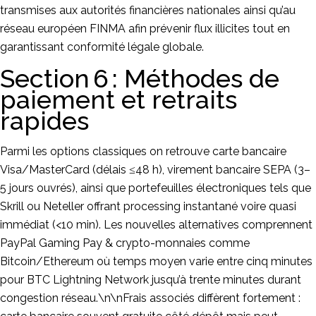
transmises aux autorités financières nationales ainsi qu’au
réseau européen FINMA afin prévenir flux illicites tout en
garantissant conformité légale globale.
Section 6 : Méthodes de
paiement et retraits
rapides
Parmi les options classiques on retrouve carte bancaire
Visa/MasterCard (délais ≤48 h), virement bancaire SEPA (3–
5 jours ouvrés), ainsi que portefeuilles électroniques tels que
Skrill ou Neteller offrant processing instantané voire quasi
immédiat (<10 min). Les nouvelles alternatives comprennent
PayPal Gaming Pay & crypto-monnaies comme
Bitcoin/Ethereum où temps moyen varie entre cinq minutes
pour BTC Lightning Network jusqu’à trente minutes durant
congestion réseau.\n\nFrais associés diffèrent fortement :