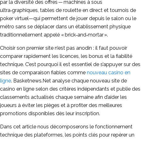
par la diversité des offres — machines à sous
ultra‑graphiques, tables de roulette en direct et tournois de
poker virtuel—qui permettent de jouer depuis le salon ou le
métro sans se déplacer dans un établissement physique
traditionnellement appelé « brick‑and‑mortar ».
Choisir son premier site n’est pas anodin : il faut pouvoir
comparer rapidement les licences, les bonus et la fiabilité
technique. C’est pourquoi il est essentiel de s’appuyer sur des
sites de comparaison fiables comme
nouveau casino en
ligne
. Basketnews.Net analyse chaque nouveau site de
casino en ligne selon des critères indépendants et publie des
classements actualisés chaque semaine afin d’aider les
joueurs à éviter les pièges et à profiter des meilleures
promotions disponibles dès leur inscription.
Dans cet article nous décomposerons le fonctionnement
technique des plateformes, les points clés pour repérer un