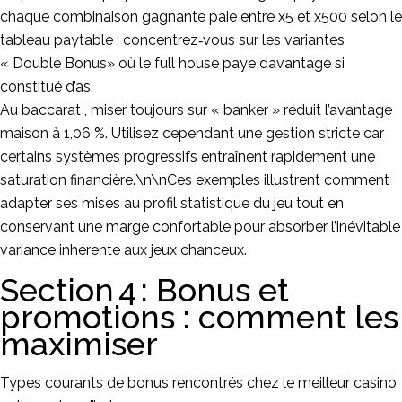
chaque combinaison gagnante paie entre x5 et x500 selon le
tableau paytable ; concentrez‑vous sur les variantes
« Double Bonus» où le full house paye davantage si
constitué d’as.
Au baccarat , miser toujours sur « banker » réduit l’avantage
maison à
1,06 %. Utilisez cependant une gestion stricte car
certains systèmes progressifs entraînent rapidement une
saturation financière.\n\nCes exemples illustrent comment
adapter ses mises au profil statistique du jeu tout en
conservant une marge confortable pour absorber l’inévitable
variance inhérente aux jeux chanceux.
Section 4 : Bonus et
promotions : comment les
maximiser
Types courants de bonus rencontrés chez le meilleur casino