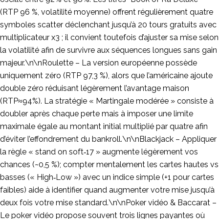
(RTP 96 %, volatilité moyenne) offrent régulièrement quatre
symboles scatter déclenchant jusqu’à 20 tours gratuits avec
multiplicateur x3 ; il convient toutefois d’ajuster sa mise selon
la volatilité afin de survivre aux séquences longues sans gain
majeur.\n\nRoulette – La version européenne possède
uniquement zéro (RTP 97,3 %), alors que l’américaine ajoute
double zéro réduisant légèrement l’avantage maison
(
RTP≈94%). La stratégie « Martingale modérée » consiste à
doubler après chaque perte mais à imposer une limite
maximale égale au montant initial multiplié par quatre afin
d’éviter l’effondrement du bankroll.\n\nBlackjack – Appliquer
la règle « stand on soft‑17 » augmente légèrement vos
chances (~0,5 %); compter mentalement les cartes hautes vs
basses (« High‑Low ») avec un indice simple (+1 pour cartes
faibles) aide à identifier quand augmenter votre mise jusqu’à
deux fois votre mise standard.\n\nPoker vidéo & Baccarat –
Le poker vidéo propose souvent trois lignes payantes où