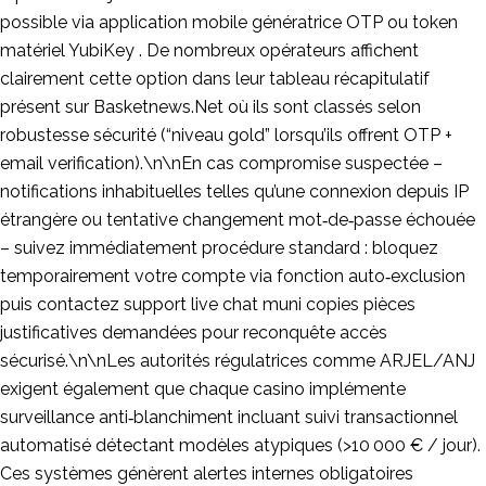
possible via application mobile génératrice OTP ou token
matériel YubiKey . De nombreux opérateurs affichent
clairement cette option dans leur tableau récapitulatif
présent sur Basketnews.Net où ils sont classés selon
robustesse sécurité (“niveau gold” lorsqu’ils offrent OTP +
email verification).\n\nEn cas compromise suspectée –
notifications inhabituelles telles qu’une connexion depuis IP
étrangère ou tentative changement mot‑de‑passe échouée
– suivez immédiatement procédure standard : bloquez
temporairement votre compte via fonction auto‑exclusion
puis contactez support live chat muni copies pièces
justificatives demandées pour reconquête accès
sécurisé.\n\nLes autorités régulatrices comme ARJEL/ANJ
exigent également que chaque casino implémente
surveillance anti‑blanchiment incluant suivi transactionnel
automatisé détectant modèles atypiques (>10 000 € / jour).
Ces systèmes génèrent alertes internes obligatoires