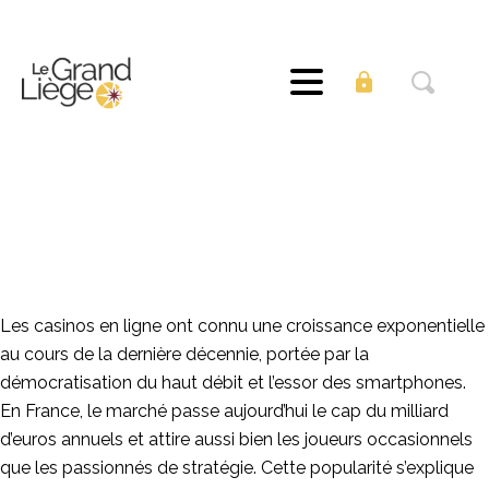
Guide complet du
casino en ligne –
tout ce que vous
devez savoir
Les casinos en ligne ont connu une croissance exponentielle
au cours de la dernière décennie, portée par la
démocratisation du haut débit et l’essor des smartphones.
En France, le marché passe aujourd’hui le cap du milliard
d’euros annuels et attire aussi bien les joueurs occasionnels
que les passionnés de stratégie. Cette popularité s’explique