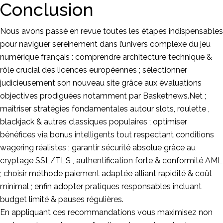
Conclusion
Nous avons passé en revue toutes les étapes indispensables
pour naviguer sereinement dans l’univers complexe du jeu
numérique français : comprendre architecture technique &
rôle crucial des licences européennes ; sélectionner
judicieusement son nouveau site grâce aux évaluations
objectives prodiguées notamment par Basketnews.Net ;
maîtriser stratégies fondamentales autour slots, roulette ,
blackjack & autres classiques populaires ; optimiser
bénéfices via bonus intelligents tout respectant conditions
wagering réalistes ; garantir sécurité absolue grâce au
cryptage SSL/TLS , authentification forte & conformité AML
; choisir méthode paiement adaptée alliant rapidité & coût
minimal ; enfin adopter pratiques responsables incluant
budget limité & pauses régulières.
En appliquant ces recommandations vous maximisez non