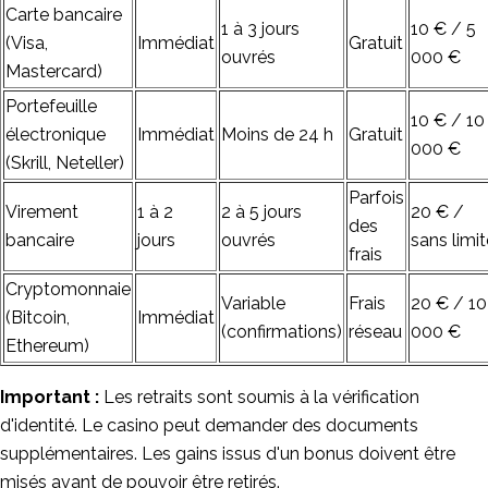
Carte bancaire
1 à 3 jours
10 € / 5
(Visa,
Immédiat
Gratuit
ouvrés
000 €
Mastercard)
Portefeuille
10 € / 10
électronique
Immédiat
Moins de 24 h
Gratuit
000 €
(Skrill, Neteller)
Parfois
Virement
1 à 2
2 à 5 jours
20 € /
des
bancaire
jours
ouvrés
sans limit
frais
Cryptomonnaie
Variable
Frais
20 € / 10
(Bitcoin,
Immédiat
(confirmations)
réseau
000 €
Ethereum)
Important :
Les retraits sont soumis à la vérification
d'identité. Le casino peut demander des documents
supplémentaires. Les gains issus d'un bonus doivent être
misés avant de pouvoir être retirés.