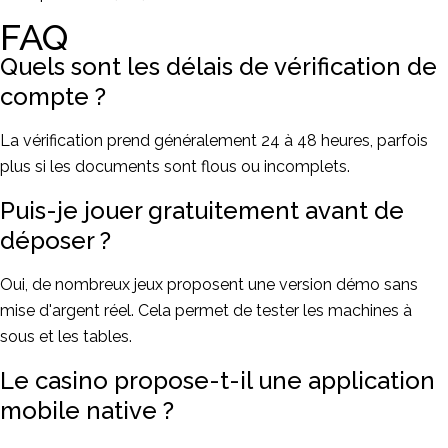
FAQ
Quels sont les délais de vérification de
compte ?
La vérification prend généralement 24 à 48 heures, parfois
plus si les documents sont flous ou incomplets.
Puis-je jouer gratuitement avant de
déposer ?
Oui, de nombreux jeux proposent une version démo sans
mise d'argent réel. Cela permet de tester les machines à
sous et les tables.
Le casino propose-t-il une application
mobile native ?