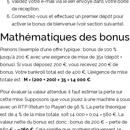
Validez votre e-mail via le lien envoyé dans votre boîte
de réception.
Connectez-vous et effectuez un premier dépôt pour
activer le bonus de bienvenue (voir section suivante).
Mathématiques des bonus
Prenons l'exemple d'une offre typique : bonus de 100 %
jusqu'à 200 € avec une exigence de mise de 35x (dépôt +
bonus). Si vous déposez 200 €, vous recevez 200 € de
bonus. Votre bankroll total est de 400 €. L'exigence de mise
totale est :
M = (200 + 200) × 35 = 14 000 €
.
Pour évaluer la valeur attendue, il faut estimer la perte sur
cette mise. Supposons que vous jouez à une machine à sous
avec un RTP (Return to Player) de 96 %. La perte théorique
est de 4 % de la mise totale, soit 14 000 × 0,04 = 560 €. La
valeur nette du bonus est donc : bonus de 200 € – perte de
560 € =
–360 €
. Cela signifie que, mathématiquement, le