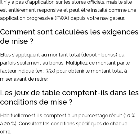
Il n'y a pas d'application sur les stores officiels, mais le site
est entièrement responsive et peut être installé comme une
application progressive (PWA) depuis votre navigateur.
Comment sont calculées les exigences
de mise ?
Elles s'appliquent au montant total (dépôt + bonus) ou
parfois seulement au bonus. Multipliez ce montant par le
facteur indiqué (ex : 35x) pour obtenir le montant total à
miser avant de retirer.
Les jeux de table comptent-ils dans les
conditions de mise ?
Habituellement, ils comptent à un pourcentage réduit (10 %
à 20 %). Consultez les conditions spécifiques de chaque
offre.