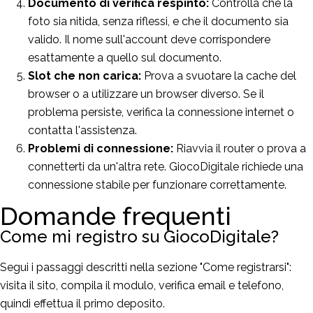
Documento di verifica respinto:
Controlla che la
foto sia nitida, senza riflessi, e che il documento sia
valido. Il nome sull'account deve corrispondere
esattamente a quello sul documento.
Slot che non carica:
Prova a svuotare la cache del
browser o a utilizzare un browser diverso. Se il
problema persiste, verifica la connessione internet o
contatta l'assistenza.
Problemi di connessione:
Riavvia il router o prova a
connetterti da un'altra rete. GiocoDigitale richiede una
connessione stabile per funzionare correttamente.
Domande frequenti
Come mi registro su GiocoDigitale?
Segui i passaggi descritti nella sezione "Come registrarsi":
visita il sito, compila il modulo, verifica email e telefono,
quindi effettua il primo deposito.