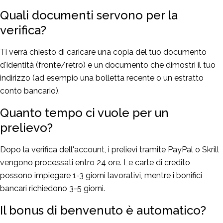
Quali documenti servono per la
verifica?
Ti verrà chiesto di caricare una copia del tuo documento
d'identità (fronte/retro) e un documento che dimostri il tuo
indirizzo (ad esempio una bolletta recente o un estratto
conto bancario).
Quanto tempo ci vuole per un
prelievo?
Dopo la verifica dell'account, i prelievi tramite PayPal o Skrill
vengono processati entro 24 ore. Le carte di credito
possono impiegare 1-3 giorni lavorativi, mentre i bonifici
bancari richiedono 3-5 giorni.
Il bonus di benvenuto è automatico?