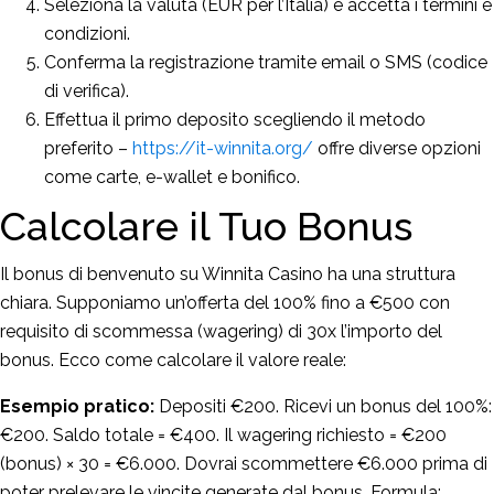
Seleziona la valuta (EUR per l’Italia) e accetta i termini e
condizioni.
Conferma la registrazione tramite email o SMS (codice
di verifica).
Effettua il primo deposito scegliendo il metodo
preferito –
https://it-winnita.org/
offre diverse opzioni
come carte, e-wallet e bonifico.
Calcolare il Tuo Bonus
Il bonus di benvenuto su Winnita Casino ha una struttura
chiara. Supponiamo un’offerta del 100% fino a €500 con
requisito di scommessa (wagering) di 30x l’importo del
bonus. Ecco come calcolare il valore reale:
Esempio pratico:
Depositi €200. Ricevi un bonus del 100%:
€200. Saldo totale = €400. Il wagering richiesto = €200
(bonus) × 30 = €6.000. Dovrai scommettere €6.000 prima di
poter prelevare le vincite generate dal bonus. Formula: