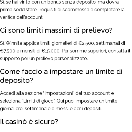
Sì, se hai vinto con un bonus senza deposito, ma dovrai
prima soddisfare i requisiti di scommessa e completare la
verifica dell’account.
Ci sono limiti massimi di prelievo?
Sì, Winnita applica limiti giornalieri di €2.500, settimanali di
€7.500 e mensili di €15.000. Per somme superiori, contatta il
supporto per un prelievo personalizzato.
Come faccio a impostare un limite di
deposito?
Accedi alla sezione “Impostazioni” del tuo account e
seleziona “Limiti di gioco”. Qui puoi impostare un limite
giornaliero, settimanale o mensile per i depositi.
Il casinò è sicuro?