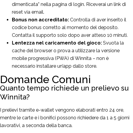
dimenticata” nella pagina di login. Riceverai un link di
reset via email.
Bonus non accreditato:
Controlla di aver inserito il
codice bonus corretto al momento del deposito.
Contatta il supporto solo dopo aver atteso 10 minuti.
Lentezza nel caricamento del gioco:
Svuota la
cache del browser o prova a utilizzare la versione
mobile progressiva (PWA) di Winnita – non è
necessario installare un’app dallo store.
Domande Comuni
Quanto tempo richiede un prelievo su
Winnita?
I prelievi tramite e-wallet vengono elaborati entro 24 ore,
mentre le carte e i bonifici possono richiedere da 1 a 5 giorni
lavorativi, a seconda della banca.