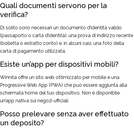
Quali documenti servono per la
verifica?
Di solito sono necessari un documento d’identità valido
(passaporto o carta d’identità), una prova di indirizzo recente
(bolletta o estratto conto) e, in alcuni casi, una foto della
carta di pagamento utilizzata.
Esiste un’app per dispositivi mobili?
Winnita offre un sito web ottimizzato per mobile e una
Progressive Web App (PWA) che può essere aggiunta alla
schermata home del tuo dispositivo. Non è disponibile
un’app nativa sui negozi ufficiali.
Posso prelevare senza aver effettuato
un deposito?