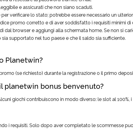
eggibile e assicurati che non siano scaduti.
 per verificare lo stato; potrebbe essere necessario un ulterior
odice promo corretto e di aver soddisfatto i requisiti minimi di
 dal browser e aggiungi alla schermata home. Se non si carica
 sia supportato nel tuo paese e che il saldo sia sufficiente.
o Planetwin?
 promo (se richiesto) durante la registrazione o il primo depo
r il planetwin bonus benvenuto?
Alcuni giochi contribuiscono in modo diverso: le slot al 100%, i
do i requisiti. Solo dopo aver completato le scommesse puoi 