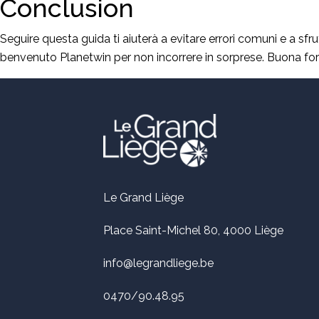
Conclusion
Seguire questa guida ti aiuterà a evitare errori comuni e a sf
benvenuto Planetwin per non incorrere in sorprese. Buona for
Le Grand Liège
Place Saint-Michel 80, 4000 Liège
info@legrandliege.be
0470/90.48.95