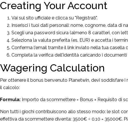
Creating Your Account
Vai sul sito ufficiale e clicca su "Registrati".
Inserisci i tuoi dati personali: nome, cognome, data di na
Scegli una password sicura (almeno 8 caratteri, con lett
Seleziona la valuta preferita (es. EUR) e accetta i termini
Conferma l'email tramite il link inviato nella tua casella 
Completa la verifica dell'identità caricando i documenti r
Wagering Calculation
Per ottenere il bonus benvenuto Planetwin, devi soddisfare i
il calcolo:
Formula:
Importo da scommettere = Bonus × Requisito di s
Non tutti i giochi contribuiscono allo stesso modo: le slot co
effettiva da scommettere diventa: 3500€ ÷ 0,10 = 35000€. Pia