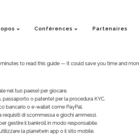
ropos
Conférences
Partenaires
ve minutes to read this guide — it could save you time and mon
gale nel tuo paese) per giocare.
à, passaporto o patente) per la procedura KYC.
ico bancario o e-wallet come PayPal.
la requisiti di scommessa e giochi ammessi.
per gestire il bankroll in modo responsabile.
tilizzare la planetwin app o il sito mobile.