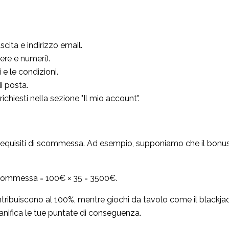
scita e indirizzo email.
ere e numeri).
 e le condizioni.
di posta.
ichiesti nella sezione "Il mio account".
 requisiti di scommessa. Ad esempio, supponiamo che il bonus 
commessa = 100€ × 35 = 3500€.
ntribuiscono al 100%, mentre giochi da tavolo come il blackjac
nifica le tue puntate di conseguenza.