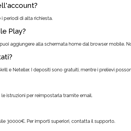
ell'account?
 periodi di alta richiesta.
le Play?
puoi aggiungere alla schermata home dal browser mobile. Non 
ati?
rill e Neteller. I depositi sono gratuiti, mentre i prelievi pos
le istruzioni per reimpostarla tramite email.
ile 30000€. Per importi superiori, contatta il supporto.