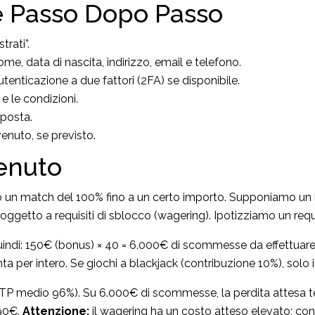
e Passo Dopo Passo
trati”.
e, data di nascita, indirizzo, email e telefono.
tenticazione a due fattori (2FA) se disponibile.
 e le condizioni.
 posta.
enuto, se previsto.
enuto
o un match del 100% fino a un certo importo. Supponiamo un b
soggetto a requisiti di sblocco (wagering). Ipotizziamo un req
uindi: 150€ (bonus) × 40 = 6.000€ di scommesse da effettuare p
 per intero. Se giochi a blackjack (contribuzione 10%), solo i
RTP medio 96%). Su 6.000€ di scommesse, la perdita attesa te
-90€.
Attenzione:
il wagering ha un costo atteso elevato; co