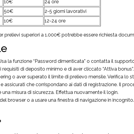
10€
24 ore
50€
2-5 giorni lavorativi
10€
12-24 ore
er prelievi superiori a 1.000€ potrebbe essere richiesta docu
le
. Usa la funzione “Password dimenticata” o contatta il supporto
i requisiti di deposito minimo e di aver cliccato “Attiva bonus”
ng o aver superato il limite di prelievo mensile. Verifica lo sta
e assicurati che corrispondano ai dati di registrazione. Il proc
è una misura di sicurezza. Effettua nuovamente il login.
el browser o a usare una finestra di navigazione in incognito. 
?