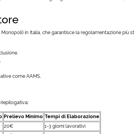
tore
Monopoli) in Italia, che garantisce la regolamentazione più 
clusione.
.
ernative come AAMS.
iepilogativa:
o
Prelievo Minimo
Tempi di Elaborazione
20€
1-3 giorni lavorativi