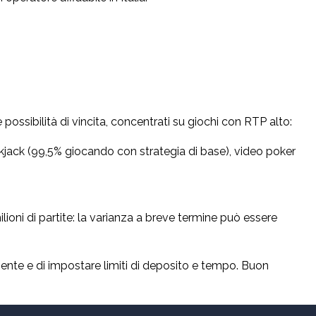
 possibilità di vincita, concentrati su giochi con RTP alto:
kjack (99,5% giocando con strategia di base), video poker
ioni di partite: la varianza a breve termine può essere
mente e di impostare limiti di deposito e tempo. Buon