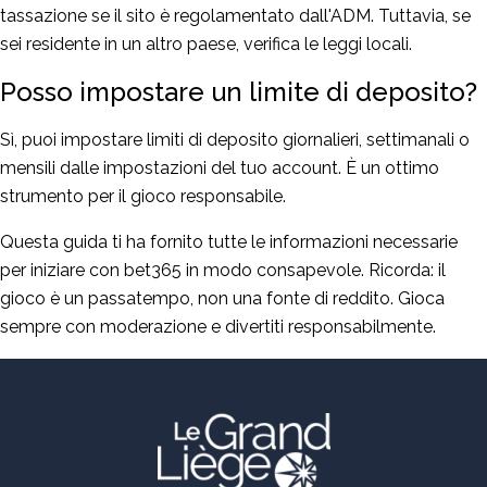
tassazione se il sito è regolamentato dall'ADM. Tuttavia, se
sei residente in un altro paese, verifica le leggi locali.
Posso impostare un limite di deposito?
Sì, puoi impostare limiti di deposito giornalieri, settimanali o
mensili dalle impostazioni del tuo account. È un ottimo
strumento per il gioco responsabile.
Questa guida ti ha fornito tutte le informazioni necessarie
per iniziare con bet365 in modo consapevole. Ricorda: il
gioco è un passatempo, non una fonte di reddito. Gioca
sempre con moderazione e divertiti responsabilmente.