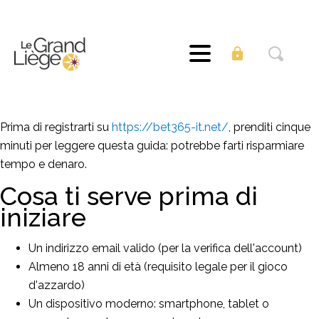
Prima di registrarti su
https://bet365-it.net/
, prenditi cinque
minuti per leggere questa guida: potrebbe farti risparmiare
tempo e denaro.
Cosa ti serve prima di
iniziare
Un indirizzo email valido (per la verifica dell'account)
Almeno 18 anni di età (requisito legale per il gioco
d'azzardo)
Un dispositivo moderno: smartphone, tablet o