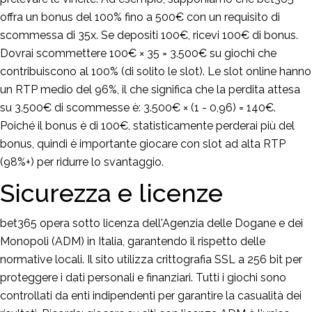
offra un bonus del 100% fino a 500€ con un requisito di
scommessa di 35x. Se depositi 100€, ricevi 100€ di bonus.
Dovrai scommettere 100€ × 35 = 3.500€ su giochi che
contribuiscono al 100% (di solito le slot). Le slot online hanno
un RTP medio del 96%, il che significa che la perdita attesa
su 3.500€ di scommesse è: 3.500€ × (1 - 0,96) = 140€.
Poiché il bonus è di 100€, statisticamente perderai più del
bonus, quindi è importante giocare con slot ad alta RTP
(98%+) per ridurre lo svantaggio.
Sicurezza e licenze
bet365 opera sotto licenza dell'Agenzia delle Dogane e dei
Monopoli (ADM) in Italia, garantendo il rispetto delle
normative locali. Il sito utilizza crittografia SSL a 256 bit per
proteggere i dati personali e finanziari. Tutti i giochi sono
controllati da enti indipendenti per garantire la casualità dei