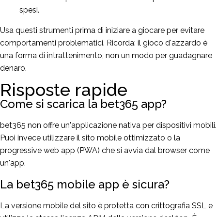
spesi.
Usa questi strumenti prima di iniziare a giocare per evitare
comportamenti problematici. Ricorda: il gioco d'azzardo è
una forma di intrattenimento, non un modo per guadagnare
denaro.
Risposte rapide
Come si scarica la bet365 app?
bet365 non offre un'applicazione nativa per dispositivi mobili.
Puoi invece utilizzare il sito mobile ottimizzato o la
progressive web app (PWA) che si avvia dal browser come
un'app.
La bet365 mobile app è sicura?
La versione mobile del sito è protetta con crittografia SSL e