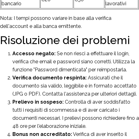
bancario
lavorativi
Nota: I tempi possono variare in base alla verifica
dell'account e alla banca emittente.
Risoluzione dei problemi
Accesso negato:
Se non riesci a effettuare il login,
verifica che email e password siano corretti. Utilizza la
funzione "Password dimenticata" per reimpostarla.
Verifica documento respinta:
Assicurati che il
documento sia valido, leggibile e in formato accettato
(JPG o PDF). Contatta l'assistenza per ulteriori dettagli.
Prelievo in sospeso:
Controlla di aver soddisfatto
tutti i requisiti di scommessa e di aver caricato i
documenti necessari. I prelievi possono richiedere fino a
48 ore per l'elaborazione iniziale.
Bonus non accreditato:
Verifica di aver inserito il