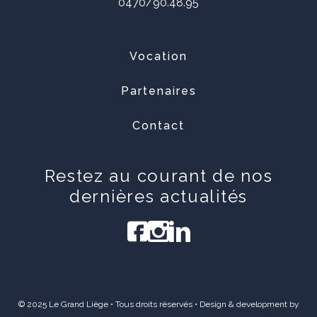
0470/90.48.95
Vocation
Partenaires
Contact
Restez au courant de nos
dernières actualités
© 2025 Le Grand Liège • Tous droits réservés • Design & development by