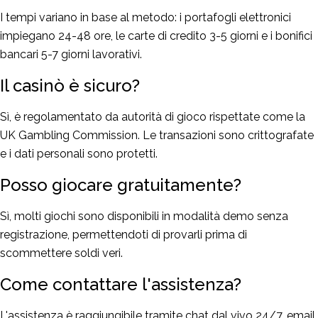
I tempi variano in base al metodo: i portafogli elettronici
impiegano 24-48 ore, le carte di credito 3-5 giorni e i bonifici
bancari 5-7 giorni lavorativi.
Il casinò è sicuro?
Sì, è regolamentato da autorità di gioco rispettate come la
UK Gambling Commission. Le transazioni sono crittografate
e i dati personali sono protetti.
Posso giocare gratuitamente?
Sì, molti giochi sono disponibili in modalità demo senza
registrazione, permettendoti di provarli prima di
scommettere soldi veri.
Come contattare l'assistenza?
L'assistenza è raggiungibile tramite chat dal vivo 24/7, email