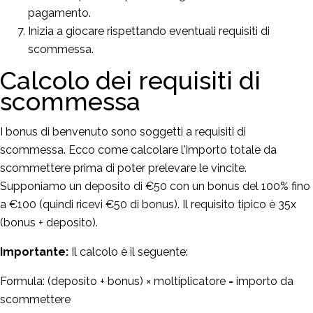
pagamento.
Inizia a giocare rispettando eventuali requisiti di
scommessa.
Calcolo dei requisiti di
scommessa
I bonus di benvenuto sono soggetti a requisiti di
scommessa. Ecco come calcolare l'importo totale da
scommettere prima di poter prelevare le vincite.
Supponiamo un deposito di €50 con un bonus del 100% fino
a €100 (quindi ricevi €50 di bonus). Il requisito tipico è 35x
(bonus + deposito).
Importante:
Il calcolo è il seguente:
Formula: (deposito + bonus) × moltiplicatore = importo da
scommettere