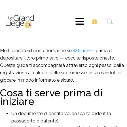
Molti giocatori hanno domande su
WilliamHill
prima di
depositare il loro primo euro — ecco le risposte oneste.
Questa guida ti accompagnerà attraverso ogni passo, dalla
registrazione al calcolo delle scommesse, assicurandoti di
giocare in modo informato e sicuro.
Cosa ti serve prima di
iniziare
Un documento d'identità valido (carta d'identità,
passaporto o patente).