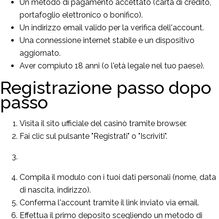
Un metodo di pagamento accettato (carta di credito,
portafoglio elettronico o bonifico).
Un indirizzo email valido per la verifica dell'account.
Una connessione internet stabile e un dispositivo
aggiornato.
Aver compiuto 18 anni (o l'età legale nel tuo paese).
Registrazione passo dopo
passo
Visita il sito ufficiale del casinò tramite browser.
Fai clic sul pulsante "Registrati" o "Iscriviti".
Compila il modulo con i tuoi dati personali (nome, data
di nascita, indirizzo).
Conferma l'account tramite il link inviato via email.
Effettua il primo deposito scegliendo un metodo di