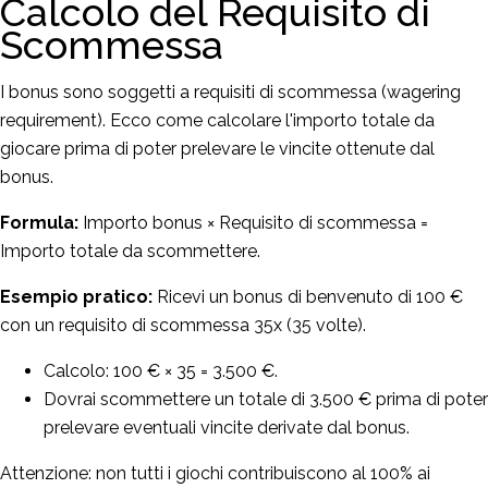
Calcolo del Requisito di
Scommessa
I bonus sono soggetti a requisiti di scommessa (wagering
requirement). Ecco come calcolare l'importo totale da
giocare prima di poter prelevare le vincite ottenute dal
bonus.
Formula:
Importo bonus × Requisito di scommessa =
Importo totale da scommettere.
Esempio pratico:
Ricevi un bonus di benvenuto di 100 €
con un requisito di scommessa 35x (35 volte).
Calcolo: 100 € × 35 = 3.500 €.
Dovrai scommettere un totale di 3.500 € prima di poter
prelevare eventuali vincite derivate dal bonus.
Attenzione: non tutti i giochi contribuiscono al 100% ai