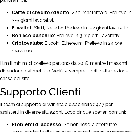
panoramica:
Carte di credito/debito:
Visa, Mastercard. Prelievo in
3-5 giorni lavorativi.
E-wallet:
Skrill, Neteller. Prelievo in 1-2 giorni lavorativi.
Bonifico bancario:
Prelievo in 3-7 giorni lavorativi.
Criptovalute:
Bitcoin, Ethereum. Prelievo in 24 ore
massimo.
I limiti minimi di prelievo partono da 20 €, mentre i massimi
dipendono dal metodo. Verifica sempre i limiti nella sezione
cassa del sito.
Supporto Clienti
Il team di supporto di Winnita è disponibile 24/7 per
assisterti in diverse situazioni. Ecco cinque scenari comuni:
Problemi di accesso:
Se non riesci a effettuare il