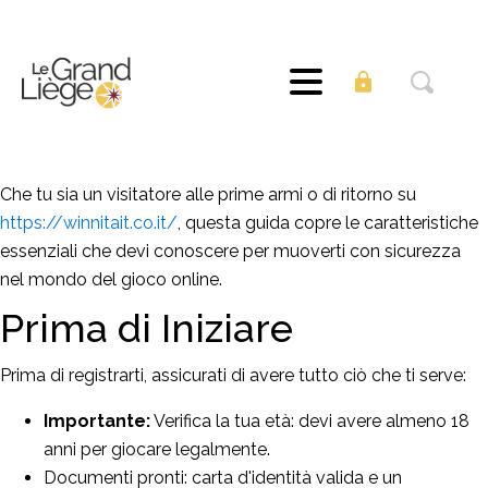
Che tu sia un visitatore alle prime armi o di ritorno su
https://winnitait.co.it/
, questa guida copre le caratteristiche
essenziali che devi conoscere per muoverti con sicurezza
nel mondo del gioco online.
Prima di Iniziare
Prima di registrarti, assicurati di avere tutto ciò che ti serve:
Importante:
Verifica la tua età: devi avere almeno 18
anni per giocare legalmente.
Documenti pronti: carta d'identità valida e un