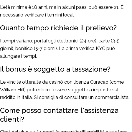
L'età minima è 18 anni, ma in alcuni paesi può essere 21. È
necessario verificare i termini locali.
Quanto tempo richiede il prelievo?
I tempi variano: portafogli elettronici (24 ore), carte (3-5
giorni), bonifico (5-7 giorni). La prima verifica KYC può
allungare i tempi.
Il bonus è soggetto a tassazione?
Le vincite ottenute da casinò con licenza Curacao (come
William Hill) potrebbero essere soggette a imposte sul
reddito in Italia. Si consiglia di consultare un commercialista.
Come posso contattare l'assistenza
clienti?