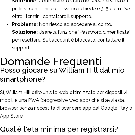
Soluzione:
Controllare lo stato nell'area personale. I
prelievi con bonifico possono richiedere 3-5 giorni. Se
oltre i termini, contattare il supporto.
Problema:
Non riesco ad accedere al conto.
Soluzione:
Usare la funzione "Password dimenticata"
per resettare. Se l'account è bloccato, contattare il
supporto.
Domande Frequenti
Posso giocare su William Hill dal mio
smartphone?
Sì, William Hill offre un sito web ottimizzato per dispositivi
mobili e una PWA (progressive web app) che si avvia dal
browser, senza necessità di scaricare app dal Google Play o
App Store.
Qual è l'età minima per registrarsi?