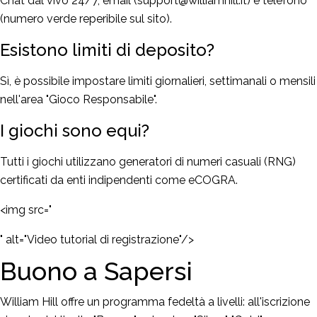
Chat dal vivo 24/7, email (support@williamhill.it) e telefono
(numero verde reperibile sul sito).
Esistono limiti di deposito?
Sì, è possibile impostare limiti giornalieri, settimanali o mensili
nell'area "Gioco Responsabile".
I giochi sono equi?
Tutti i giochi utilizzano generatori di numeri casuali (RNG)
certificati da enti indipendenti come eCOGRA.
<img src="
" alt="Video tutorial di registrazione"/>
Buono a Sapersi
William Hill offre un programma fedeltà a livelli: all'iscrizione