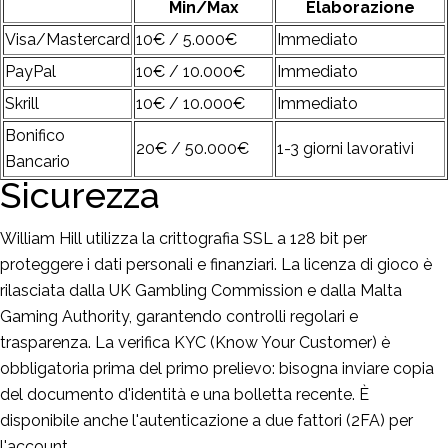
Min/Max
Elaborazione
Visa/Mastercard
10€ / 5.000€
Immediato
PayPal
10€ / 10.000€
Immediato
Skrill
10€ / 10.000€
Immediato
Bonifico
20€ / 50.000€
1-3 giorni lavorativi
Bancario
Sicurezza
William Hill utilizza la crittografia SSL a 128 bit per
proteggere i dati personali e finanziari. La licenza di gioco è
rilasciata dalla UK Gambling Commission e dalla Malta
Gaming Authority, garantendo controlli regolari e
trasparenza. La verifica KYC (Know Your Customer) è
obbligatoria prima del primo prelievo: bisogna inviare copia
del documento d'identità e una bolletta recente. È
disponibile anche l'autenticazione a due fattori (2FA) per
l'account.