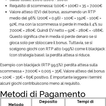
Requisito di scommessa: (100€ + 100€) × 35 = 7.000€
Valore atteso (EV) del bonus, assumendo un RTP
medio del 96%: (200€ × 0,96) - 100€ = 192€ - 100€ =
92€, ma con la scommessa si perde in media il 4% su
7.000€ = 280€. Quindi EV netto = 92€ - 280€ = -188€.
Questo significa che in media si perde denaro se si
gioca solo per sbloccare il bonus. Tuttavia, se si
scelgono giochi con RTP alto (>99%) come il blackjack
(con strategia base), la perdita attesa si riduce.
Esempio con blackjack (RTP 99,5%): perdita attesa sulla
scommessa = 7.000€ × 0,005 = 35€. Valore atteso del bonus
= 100€ - 35€ = 65€ positivo. È importante leggere i termini:
alcuni giochi contribuiscono meno al requisito.
Metodi di Pagamento
Deposito
Tempi di
Metodo