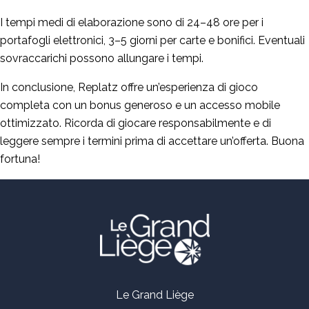
I tempi medi di elaborazione sono di 24–48 ore per i
portafogli elettronici, 3–5 giorni per carte e bonifici. Eventuali
sovraccarichi possono allungare i tempi.
In conclusione, Replatz offre un’esperienza di gioco
completa con un bonus generoso e un accesso mobile
ottimizzato. Ricorda di giocare responsabilmente e di
leggere sempre i termini prima di accettare un’offerta. Buona
fortuna!
Le Grand Liège