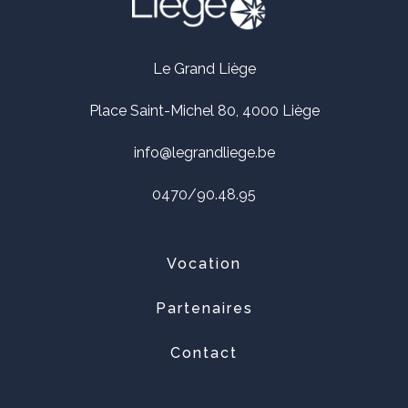
Le Grand Liège
Place Saint-Michel 80, 4000 Liège
info@legrandliege.be
0470/90.48.95
Vocation
Partenaires
Contact