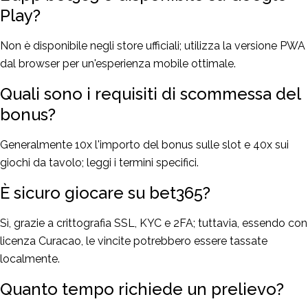
Play?
Non è disponibile negli store ufficiali; utilizza la versione PWA
dal browser per un'esperienza mobile ottimale.
Quali sono i requisiti di scommessa del
bonus?
Generalmente 10x l'importo del bonus sulle slot e 40x sui
giochi da tavolo; leggi i termini specifici.
È sicuro giocare su bet365?
Sì, grazie a crittografia SSL, KYC e 2FA; tuttavia, essendo con
licenza Curacao, le vincite potrebbero essere tassate
localmente.
Quanto tempo richiede un prelievo?