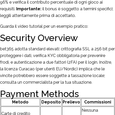
96% e verifica il contributo percentuale di ogni gioco ai
requisiti.
Importante:
il bonus è soggetto a termini specifici;
leggili attentamente prima di accettarlo.
Guarda il video tutorial per un esempio pratico:
Security Overview
bet365 adotta standard elevati: crittografia SSL a 256 bit per
proteggere i dati, verifica KYC obbligatoria per prevenire
frodi, e autenticazione a due fattori (2FA) per il login. Inoltre,
la licenza Curacao (per utenti EU/Nordic) implica che le
vincite potrebbero essere soggette a tassazione locale;
consulta un commercialista per la tua situazione.
Payment Methods
Metodo
Deposito
Prelievo
Commissioni
Nessuna
Carte di credito