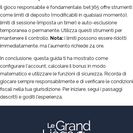
Il gioco responsabile è fondamentale. bet365 offre strumenti
come limiti di deposito (modificabili in qualsiasi momento),
limiti di sessione (imposta un timer) e auto-esclusione
temporanea o permanente. Utilizza questi strumenti per
mantenere il controllo.
Nota:
i limiti possono essere ridotti
immediatamente, ma l'aumento richiede 24 ore.
In conclusione, questa guida ti ha mostrato come
configurare l'account, calcolare il bonus in modo
matematico e utilizzare le funzioni di sicurezza. Ricorda di
giocare sempre responsabilmente e di verificare le condizioni
fiscali nella tua giurisdizione. Per iniziare, segui i passaggi
descritti e goditi l'esperienza.