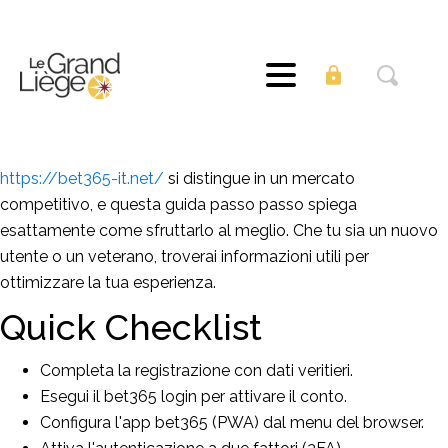
https://bet365-it.net/
si distingue in un mercato
competitivo, e questa guida passo passo spiega
esattamente come sfruttarlo al meglio. Che tu sia un nuovo
utente o un veterano, troverai informazioni utili per
ottimizzare la tua esperienza.
Quick Checklist
Completa la registrazione con dati veritieri.
Esegui il bet365 login per attivare il conto.
Configura l'app bet365 (PWA) dal menu del browser.