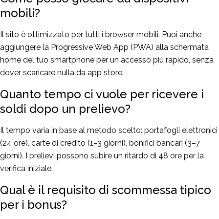
mobili?
Il sito è ottimizzato per tutti i browser mobili. Puoi anche
aggiungere la Progressive Web App (PWA) alla schermata
home del tuo smartphone per un accesso più rapido, senza
dover scaricare nulla da app store.
Quanto tempo ci vuole per ricevere i
soldi dopo un prelievo?
Il tempo varia in base al metodo scelto: portafogli elettronici
(24 ore), carte di credito (1–3 giorni), bonifici bancari (3–7
giorni). I prelievi possono subire un ritardo di 48 ore per la
verifica iniziale.
Qual è il requisito di scommessa tipico
per i bonus?