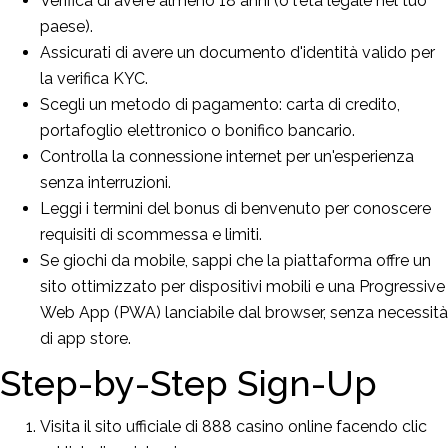
Verifica di avere almeno 18 anni (o l'età legale nel tuo
paese).
Assicurati di avere un documento d'identità valido per
la verifica KYC.
Scegli un metodo di pagamento: carta di credito,
portafoglio elettronico o bonifico bancario.
Controlla la connessione internet per un'esperienza
senza interruzioni.
Leggi i termini del bonus di benvenuto per conoscere
requisiti di scommessa e limiti.
Se giochi da mobile, sappi che la piattaforma offre un
sito ottimizzato per dispositivi mobili e una Progressive
Web App (PWA) lanciabile dal browser, senza necessità
di app store.
Step-by-Step Sign-Up
Visita il sito ufficiale di 888 casino online facendo clic