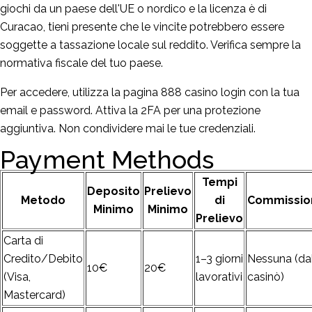
giochi da un paese dell'UE o nordico e la licenza è di
Curacao, tieni presente che le vincite potrebbero essere
soggette a tassazione locale sul reddito. Verifica sempre la
normativa fiscale del tuo paese.
Per accedere, utilizza la pagina 888 casino login con la tua
email e password. Attiva la 2FA per una protezione
aggiuntiva. Non condividere mai le tue credenziali.
Payment Methods
Tempi
Deposito
Prelievo
Metodo
di
Commissio
Minimo
Minimo
Prelievo
Carta di
Credito/Debito
1–3 giorni
Nessuna (da
10€
20€
(Visa,
lavorativi
casinò)
Mastercard)