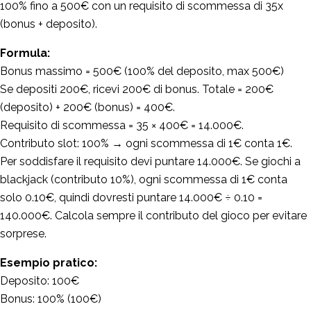
100% fino a 500€ con un requisito di scommessa di 35x
(bonus + deposito).
Formula:
Bonus massimo = 500€ (100% del deposito, max 500€)
Se depositi 200€, ricevi 200€ di bonus. Totale = 200€
(deposito) + 200€ (bonus) = 400€.
Requisito di scommessa = 35 × 400€ = 14.000€.
Contributo slot: 100% → ogni scommessa di 1€ conta 1€.
Per soddisfare il requisito devi puntare 14.000€. Se giochi a
blackjack (contributo 10%), ogni scommessa di 1€ conta
solo 0.10€, quindi dovresti puntare 14.000€ ÷ 0.10 =
140.000€. Calcola sempre il contributo del gioco per evitare
sorprese.
Esempio pratico:
Deposito: 100€
Bonus: 100% (100€)