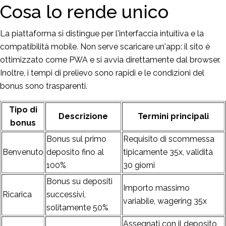
Cosa lo rende unico
La piattaforma si distingue per l'interfaccia intuitiva e la
compatibilità mobile. Non serve scaricare un'app: il sito è
ottimizzato come PWA e si avvia direttamente dal browser.
Inoltre, i tempi di prelievo sono rapidi e le condizioni del
bonus sono trasparenti.
Tipo di
Descrizione
Termini principali
bonus
Bonus sul primo
Requisito di scommessa
Benvenuto
deposito fino al
tipicamente 35x, validità
100%
30 giorni
Bonus su depositi
Importo massimo
Ricarica
successivi,
variabile, wagering 35x
solitamente 50%
Assegnati con il deposito