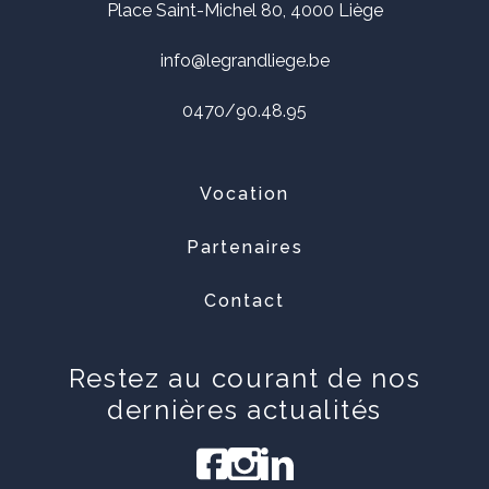
Place Saint-Michel 80, 4000 Liège
info@legrandliege.be
0470/90.48.95
Vocation
Partenaires
Contact
Restez au courant de nos
dernières actualités