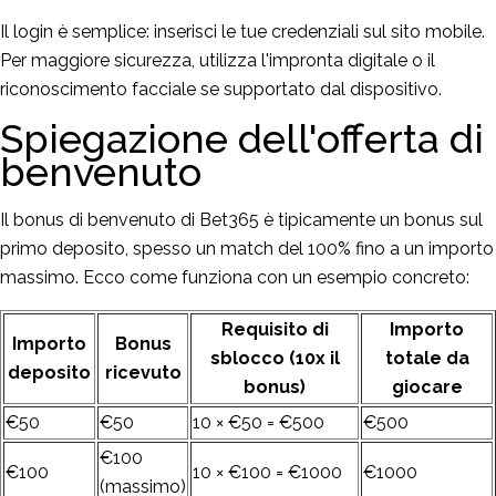
Il login è semplice: inserisci le tue credenziali sul sito mobile.
Per maggiore sicurezza, utilizza l'impronta digitale o il
riconoscimento facciale se supportato dal dispositivo.
Spiegazione dell'offerta di
benvenuto
Il bonus di benvenuto di Bet365 è tipicamente un bonus sul
primo deposito, spesso un match del 100% fino a un importo
massimo. Ecco come funziona con un esempio concreto:
Requisito di
Importo
Importo
Bonus
sblocco (10x il
totale da
deposito
ricevuto
bonus)
giocare
€50
€50
10 × €50 = €500
€500
€100
€100
10 × €100 = €1000
€1000
(massimo)