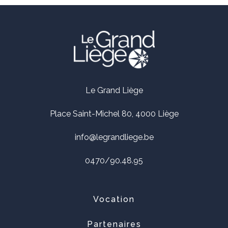
Le Grand Liège
Place Saint-Michel 80, 4000 Liège
info@legrandliege.be
0470/90.48.95
Vocation
Partenaires