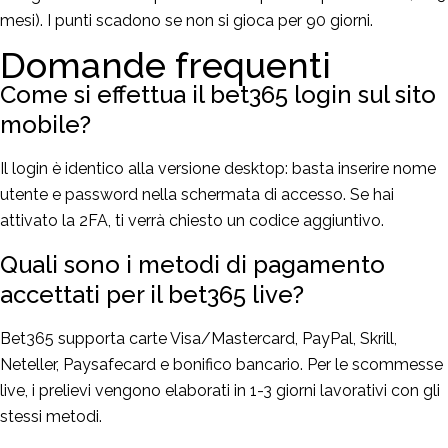
mesi). I punti scadono se non si gioca per 90 giorni.
Domande frequenti
Come si effettua il bet365 login sul sito
mobile?
Il login è identico alla versione desktop: basta inserire nome
utente e password nella schermata di accesso. Se hai
attivato la 2FA, ti verrà chiesto un codice aggiuntivo.
Quali sono i metodi di pagamento
accettati per il bet365 live?
Bet365 supporta carte Visa/Mastercard, PayPal, Skrill,
Neteller, Paysafecard e bonifico bancario. Per le scommesse
live, i prelievi vengono elaborati in 1-3 giorni lavorativi con gli
stessi metodi.