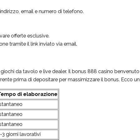
 indirizzo, email e numero di telefono.
are offerte esclusive.
ne tramite il link inviato via email.
giochi da tavolo e live dealer. Il bonus 888 casino benvenuto 
orrente prima di depositare per massimizzare il bonus. Ecco un
Tempo di elaborazione
Istantaneo
Istantaneo
Istantaneo
-3 giorni lavorativi