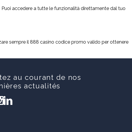
 Puoi accedere a tutte le funzionalità direttamente dal tuo
izzare sempre il 888 casino codice promo valido per ottenere
tez au courant de nos
nières actualités