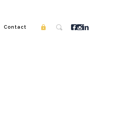
Contact