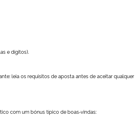
s e dígitos).
nte: leia os requisitos de aposta antes de aceitar qualquer
tico com um bónus típico de boas‑vindas: