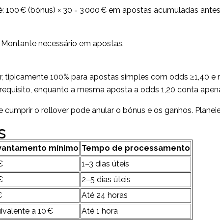
l é: 100 € (bónus) × 30 = 3 000 € em apostas acumuladas ant
) = Montante necessário em apostas.
r, tipicamente 100% para apostas simples com odds ≥1,40 e
requisito, enquanto a mesma aposta a odds 1,20 conta apena
e cumprir o rollover pode anular o bónus e os ganhos. Plane
s
vantamento mínimo
Tempo de processamento
€
1–3 dias úteis
€
2–5 dias úteis
€
Até 24 horas
ivalente a 10 €
Até 1 hora