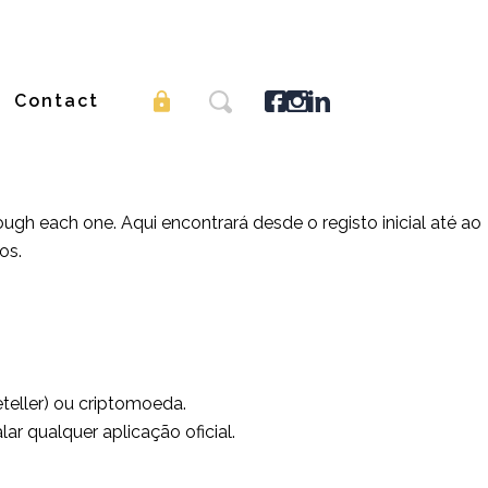
Contact
ugh each one. Aqui encontrará desde o registo inicial até ao
os.
eteller) ou criptomoeda.
ar qualquer aplicação oficial.