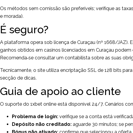
Os métodos sem comissão são preferíveis; verifique as taxas
e morada).
É seguro?
A plataforma opera sob licença de Curaçau (nº 1668/JAZ). 
ganhos obtidos em casinos licenciados em Curaçau podem es
Recomenda‑se consultar um contabilista sobre as suas obrig
Tecnicamente, o site utiliza encriptação SSL de 128 bits pa
secção de dicas.
Guia de apoio ao cliente
O suporte do 1xbet online está disponível 24/7. Cenários co
Problema de login:
verifique se a conta está verifica
Depósito não creditado:
aguarde 30 minutos; se pers
Bónus não ativado:
confirme que selecionou a oferta 