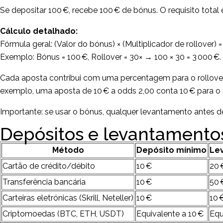
Se depositar 100 €, recebe 100 € de bónus. O requisito tota
Cálculo detalhado:
Fórmula geral: (Valor do bónus) × (Multiplicador de rollover
Exemplo: Bónus = 100 €, Rollover = 30× → 100 × 30 = 3 000 €.
Cada aposta contribui com uma percentagem para o rollove
exemplo, uma aposta de 10 € a odds 2,00 conta 10 € para o 
Importante: se usar o bónus, qualquer levantamento antes d
Depósitos e levantamento
Método
Depósito mínimo
Le
Cartão de crédito/débito
10 €
20 
Transferência bancária
10 €
50 
Carteiras eletrónicas (Skrill, Neteller)
10 €
10 
Criptomoedas (BTC, ETH, USDT)
Equivalente a 10 €
Equ