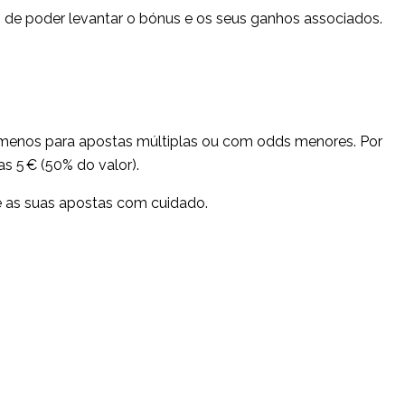
es de poder levantar o bónus e os seus ganhos associados.
 menos para apostas múltiplas ou com odds menores. Por
s 5 € (50% do valor).
ie as suas apostas com cuidado.