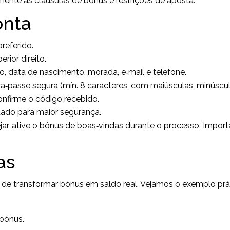
mente as cláusulas de bónus e restrições de aposta.
onta
referido.
ior direito.
, data de nascimento, morada, e‑mail e telefone.
‑passe segura (mín. 8 caracteres, com maiúsculas, minúscula
onfirme o código recebido.
dado para maior segurança.
jar, ative o bónus de boas‑vindas durante o processo. Importa
as
 de transformar bónus em saldo real. Vejamos o exemplo prá
 bónus.