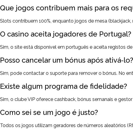
Que jogos contribuem mais para os requ
Slots contribuem 100%, enquanto jogos de mesa (blackjack, 
O casino aceita jogadores de Portugal?
Sim, o site está disponível em português e aceita registos
Posso cancelar um bónus após ativá‑lo
Sim, pode contactar o suporte para remover o bónus. No ent
Existe algum programa de fidelidade?
Sim, o clube VIP oferece cashback, bónus semanais e gestor
Como sei se um jogo é justo?
Todos os jogos utilizam geradores de números aleatórios (R