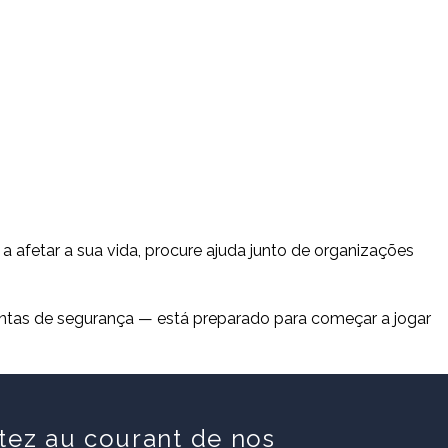
 afetar a sua vida, procure ajuda junto de organizações
ntas de segurança — está preparado para começar a jogar
tez au courant de nos