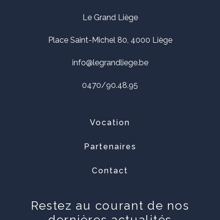
Le Grand Liège
Place Saint-Michel 80, 4000 Liège
info@legrandliege.be
0470/90.48.95
Vocation
Partenaires
Contact
Restez au courant de nos
dernières actualités