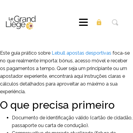
Este guia prático sobre
Lebull apostas desportivas
foca-se
no que realmente importa: bónus, acesso móvel e receber
os pagamentos a tempo. Quer seja um principiante ou um
apostador experiente, encontrará aqui instruções claras e
cálculos detalhados para aproveitar ao máximo a sua
experiência.
O que precisa primeiro
Documento de identificação válido (cartão de cidadão,
passaporte ou carta de condução).