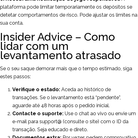
plataforma pode limitar temporariamente os depósitos se
detetar comportamentos de risco. Pode ajustar os limites na
sua conta.
Insider Advice – Como
lidar com um
levantamento atrasado
Se o seu saque demorar mais que o tempo estimado, siga
estes passos:
Verifique o estado:
Aceda ao histórico de
transações. Se o levantamento está “pendente”,
aguarde até 48 horas após o pedido inicial.
Contacte o suporte:
Use o chat ao vivo ou envie um
e-mail para support@ (consulte o site) com o ID da
transação. Seja educado e direto.
Documentos extra:
Por vezes pedem comprovativo