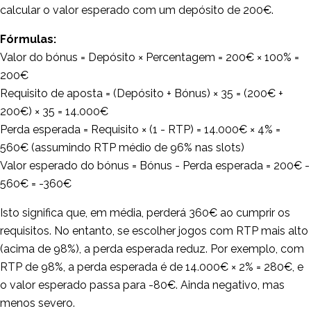
calcular o valor esperado com um depósito de 200€.
Fórmulas:
Valor do bónus = Depósito × Percentagem = 200€ × 100% =
200€
Requisito de aposta = (Depósito + Bónus) × 35 = (200€ +
200€) × 35 = 14.000€
Perda esperada = Requisito × (1 - RTP) = 14.000€ × 4% =
560€ (assumindo RTP médio de 96% nas slots)
Valor esperado do bónus = Bónus - Perda esperada = 200€ -
560€ = -360€
Isto significa que, em média, perderá 360€ ao cumprir os
requisitos. No entanto, se escolher jogos com RTP mais alto
(acima de 98%), a perda esperada reduz. Por exemplo, com
RTP de 98%, a perda esperada é de 14.000€ × 2% = 280€, e
o valor esperado passa para -80€. Ainda negativo, mas
menos severo.