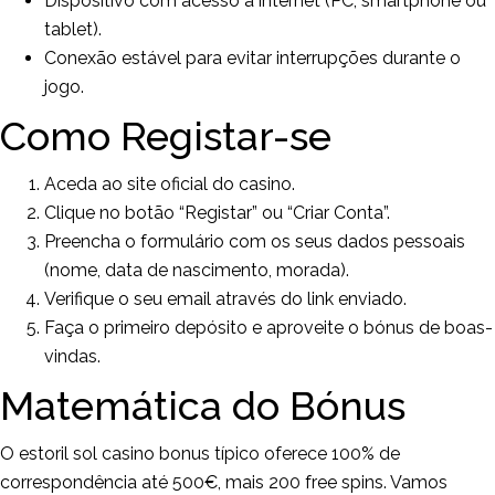
Dispositivo com acesso à internet (PC, smartphone ou
tablet).
Conexão estável para evitar interrupções durante o
jogo.
Como Registar-se
Aceda ao site oficial do casino.
Clique no botão “Registar” ou “Criar Conta”.
Preencha o formulário com os seus dados pessoais
(nome, data de nascimento, morada).
Verifique o seu email através do link enviado.
Faça o primeiro depósito e aproveite o bónus de boas-
vindas.
Matemática do Bónus
O estoril sol casino bonus típico oferece 100% de
correspondência até 500€, mais 200 free spins. Vamos