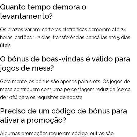
Quanto tempo demora o
levantamento?
Os prazos variam: carteiras eletrónicas demoram até 24
horas, cartões 1-2 dias, transferências bancárias até 5 dias
úteis.
O bónus de boas-vindas é válido para
jogos de mesa?
Geralmente, os bónus são apenas para slots. Os jogos de
mesa contribuem com uma percentagem reduzida (cerca
de 10%) para os requisitos de aposta.
Preciso de um código de bónus para
ativar a promoção?
Algumas promoções requerem código, outras são