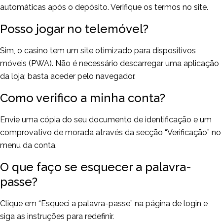
automáticas após o depósito. Verifique os termos no site.
Posso jogar no telemóvel?
Sim, o casino tem um site otimizado para dispositivos
móveis (PWA). Não é necessário descarregar uma aplicação
da loja; basta aceder pelo navegador.
Como verifico a minha conta?
Envie uma cópia do seu documento de identificação e um
comprovativo de morada através da secção “Verificação” no
menu da conta.
O que faço se esquecer a palavra-
passe?
Clique em “Esqueci a palavra-passe” na página de login e
siga as instruções para redefinir.