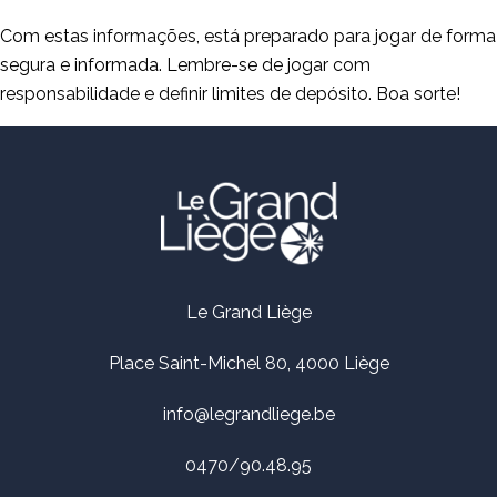
Com estas informações, está preparado para jogar de forma
segura e informada. Lembre-se de jogar com
responsabilidade e definir limites de depósito. Boa sorte!
Le Grand Liège
Place Saint-Michel 80, 4000 Liège
info@legrandliege.be
0470/90.48.95