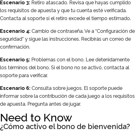
Escenario 3:
Retiro atascado. Revisa que hayas cumplido
los requisitos de apuesta y que tu cuenta esté verificada.
Contacta al soporte si el retiro excede el tiempo estimado.
Escenario 4:
Cambio de contraseña. Ve a “Configuración de
seguridad” y sigue las instrucciones. Recibirás un correo de
confirmación.
Escenario 5:
Problemas con el bono. Lee detenidamente
los términos del bono. Si el bono no se activó, contacta al
soporte para verificar.
Escenario 6:
Consulta sobre juegos. El soporte puede
informar sobre la contribución de cada juego a los requisitos
de apuesta. Pregunta antes de jugar.
Need to Know
¿Cómo activo el bono de bienvenida?