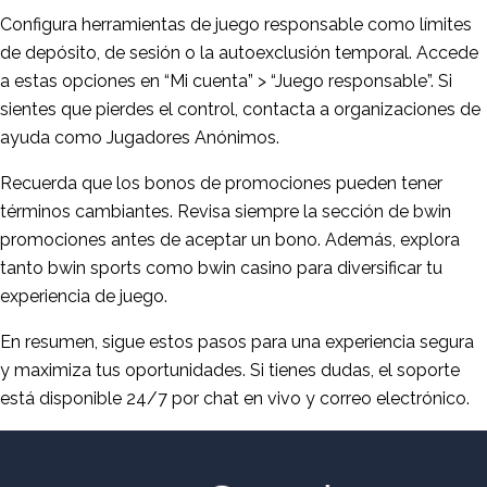
Configura herramientas de juego responsable como límites
de depósito, de sesión o la autoexclusión temporal. Accede
a estas opciones en “Mi cuenta” > “Juego responsable”. Si
sientes que pierdes el control, contacta a organizaciones de
ayuda como Jugadores Anónimos.
Recuerda que los bonos de promociones pueden tener
términos cambiantes. Revisa siempre la sección de bwin
promociones antes de aceptar un bono. Además, explora
tanto bwin sports como bwin casino para diversificar tu
experiencia de juego.
En resumen, sigue estos pasos para una experiencia segura
y maximiza tus oportunidades. Si tienes dudas, el soporte
está disponible 24/7 por chat en vivo y correo electrónico.