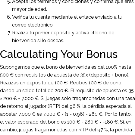
Acepta los términos y condiciones y confirma que eres
mayor de edad.
Verifica tu cuenta mediante el enlace enviado a tu
correo electrónico.
Realiza tu primer depósito y activa el bono de
bienvenida si lo deseas.
Calculating Your Bonus
Supongamos que el bono de bienvenida es del 100% hasta
500 € con requisitos de apuesta de 35x (depósito + bono).
Realizas un depósito de 100 €. Recibes 100 € de bono,
dando un saldo total de 200 €. El requisito de apuesta es 35
× 200 € = 7.000 €. Si juegas solo tragamonedas con una tasa
de retorno al jugador (RTP) del 96 %, la pérdida esperada al
apostar 7.000 € es 7.000 € × (1 - 0,96) = 280 €. Por lo tanto,
el valor esperado del bono es 100 € - 280 € = -180 €. Si, en
cambio, juegas tragamonedas con RTP del 97 %, la pérdida