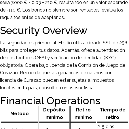
sería 7.000 € × 0,03 = 210 €, resultando en un valor esperado
de -110 €. Los bonos no siempre son rentables; evalúa los
requisitos antes de aceptarlos.
Security Overview
La seguridad es primordial. El sitio utiliza cifrado SSL de 256
bits para proteger tus datos. Además, ofrece autenticación
de dos factores (2FA) y verificación de identidad (KYC)
obligatoria. Opera bajo licencia de la Comisión de Juego de
Curazao. Recuerda que las ganancias de casinos con
licencia de Curazao pueden estar sujetas a impuestos
locales en tu país; consulta a un asesor fiscal.
Financial Operations
Depósito
Retiro
Tiempo de
Método
mínimo
mínimo
retiro
2-5 días