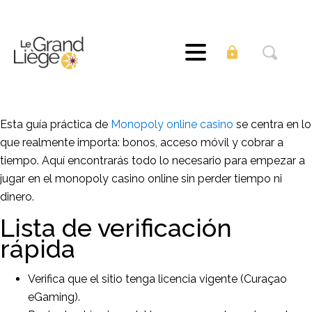
Esta guía práctica de
Monopoly online casino
se centra en lo
que realmente importa: bonos, acceso móvil y cobrar a
tiempo. Aquí encontrarás todo lo necesario para empezar a
jugar en el monopoly casino online sin perder tiempo ni
dinero.
Lista de verificación
rápida
Verifica que el sitio tenga licencia vigente (Curaçao
eGaming).