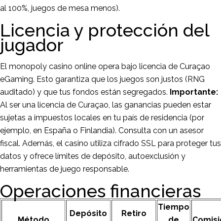
al 100%, juegos de mesa menos).
Licencia y protección del
jugador
El monopoly casino online opera bajo licencia de Curaçao
eGaming. Esto garantiza que los juegos son justos (RNG
auditado) y que tus fondos están segregados.
Importante:
Al ser una licencia de Curaçao, las ganancias pueden estar
sujetas a impuestos locales en tu país de residencia (por
ejemplo, en España o Finlandia). Consulta con un asesor
fiscal. Además, el casino utiliza cifrado SSL para proteger tus
datos y ofrece límites de depósito, autoexclusión y
herramientas de juego responsable.
Operaciones financieras
Tiempo
Depósito
Retiro
Método
de
Comisi