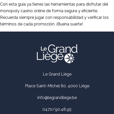
Con esta guía ya tienes las herramientas para disfrutar del
monopoly casino online de forma segura y eficiente.
Recuerda siempre jugar con responsabilidad y verificar los
términos de cada promoción. ¡Buena suerte!
Le Grand Liège
Place Saint-Michel 80, 4000 Liège
info@legrandliege.be
0470/90.48.95