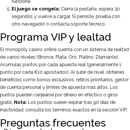
funcione.
El juego se congela:
Cierra la pestaña, espera 30
segundos y vuelve a cargar. Si persiste, prueba con
otro navegador o contacta soporte técnico.
Programa VIP y lealtad
El monopoly casino online cuenta con un sistema de lealtad
de varios niveles (Bronce, Plata, Oro, Platino, Diamante).
Acumulas puntos por cada apuesta real (generalmente 1
punto por cada €10 apostados). Al subir de nivel, obtienes
beneficios como bonos exclusivos, retiros prioritarios, gestor
de cuenta personal y límites de apuesta más altos. Los
puntos pueden canjearse por dinero en efectivo o giros
gratis.
Nota:
Los puntos suelen expirar tras 90 días de
inactividad; consulta los términos exactos en la sección VIP.
Preguntas frecuentes