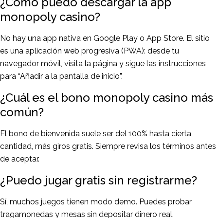
¿Cómo puedo descargar la app
monopoly casino?
No hay una app nativa en Google Play o App Store. El sitio
es una aplicación web progresiva (PWA): desde tu
navegador móvil, visita la página y sigue las instrucciones
para “Añadir a la pantalla de inicio”.
¿Cuál es el bono monopoly casino más
común?
El bono de bienvenida suele ser del 100% hasta cierta
cantidad, más giros gratis. Siempre revisa los términos antes
de aceptar.
¿Puedo jugar gratis sin registrarme?
Sí, muchos juegos tienen modo demo. Puedes probar
tragamonedas y mesas sin depositar dinero real.