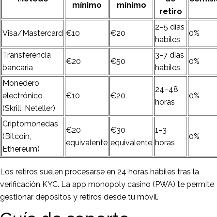
mínimo
mínimo
retiro
2–5 días
Visa/Mastercard
€10
€20
0%
hábiles
Transferencia
3–7 días
€20
€50
0%
bancaria
hábiles
Monedero
24–48
electrónico
€10
€20
0%
horas
(Skrill, Neteller)
Criptomonedas
€20
€30
1–3
(Bitcoin,
0%
equivalente
equivalente
horas
Ethereum)
Los retiros suelen procesarse en 24 horas hábiles tras la
verificación KYC. La app monopoly casino (PWA) te permite
gestionar depósitos y retiros desde tu móvil.