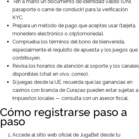
Ten a mano un documento de identidad válido (DNI,
pasaporte o carné de conducir) para la verificación
KYC.
Prepara un método de pago que aceptes usar (tarjeta,
monedero electrónico o criptomoneda).
Comprueba los términos del bono de bienvenida,
especialmente el requisito de apuesta y los juegos que
contribuyen.
Revisa los horarios de atención al soporte y los canales
disponibles (chat en vivo, correo).
Si juegas desde la UE, recuerda que las ganancias en
casinos con licencia de Curazao pueden estar sujetas a
impuestos locales — consulta con un asesor fiscal.
Cómo registrarse paso a
paso
Accede al sitio web oficial de JugaBet desde tu