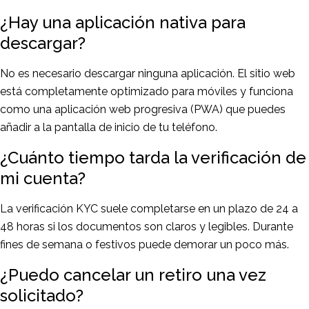
¿Hay una aplicación nativa para
descargar?
No es necesario descargar ninguna aplicación. El sitio web
está completamente optimizado para móviles y funciona
como una aplicación web progresiva (PWA) que puedes
añadir a la pantalla de inicio de tu teléfono.
¿Cuánto tiempo tarda la verificación de
mi cuenta?
La verificación KYC suele completarse en un plazo de 24 a
48 horas si los documentos son claros y legibles. Durante
fines de semana o festivos puede demorar un poco más.
¿Puedo cancelar un retiro una vez
solicitado?