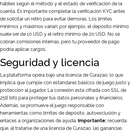
hábiles según el método y el estado de verificación de la
cuenta. Es importante completar la verificación KYC antes
de solicitar un retiro para evitar demoras. Los límites
mínimos y máximos varían; por ejemplo, el depósito mínimo
suele ser de 10 USD y el retiro mínimo de 20 USD. No se
cobran comisiones internas, pero tu proveedor de pago
podría aplicar cargos.
Seguridad y licencia
La plataforma opera bajo una licencia de Curazao, lo que
implica que cumple con estándares básicos de juego justo y
protección al jugador. La conexión está cifrada con SSL de
256 bits para proteger tus datos personales y financieros.
Además, se promueve el juego responsable con
herramientas como límites de depósito, autoexclusión y
enlaces a organizaciones de ayuda.
Importante:
recuerda
que, al tratarse de una licencia de Curazao, las ganancias