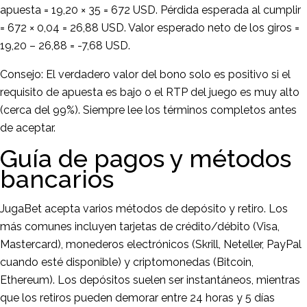
apuesta = 19,20 × 35 = 672 USD. Pérdida esperada al cumplir
= 672 × 0,04 = 26,88 USD. Valor esperado neto de los giros =
19,20 – 26,88 = -7,68 USD.
Consejo: El verdadero valor del bono solo es positivo si el
requisito de apuesta es bajo o el RTP del juego es muy alto
(cerca del 99%). Siempre lee los términos completos antes
de aceptar.
Guía de pagos y métodos
bancarios
JugaBet acepta varios métodos de depósito y retiro. Los
más comunes incluyen tarjetas de crédito/débito (Visa,
Mastercard), monederos electrónicos (Skrill, Neteller, PayPal
cuando esté disponible) y criptomonedas (Bitcoin,
Ethereum). Los depósitos suelen ser instantáneos, mientras
que los retiros pueden demorar entre 24 horas y 5 días