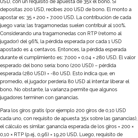
USD, con un requisito de apuesta de 35x el bono. Si
depositas 200 USD, recibes 200 USD de bono. El monto a
apostar es: 35 × 200 = 7.000 USD. La contribución de cada
juego varía; las tragamonedas suelen contribuir al 100%.
Considerando una tragamonedas con RTP (retorno al
jugador) del 96%, la pérdida esperada por cada 1 USD
apostado es 4 centavos. Entonces, la pérdida esperada
durante el cumplimiento es: 7.000 × 0,04 = 280 USD. El valor
esperado del bono sería: bono (200 USD) – pérdida
esperada (280 USD) = -80 USD. Esto indica que, en
promedio, el jugador perdería 80 USD al intentar liberar el
bono. No obstante, la varianza permite que algunos
jugadores terminen con ganancias.
Para los giros gratis (por ejemplo 200 giros de 0,10 USD
cada uno, con requisito de apuesta 35x sobre las ganancias),
el cálculo es similar: ganancia esperada de los giros = 200 ×
0,10 × RTP (p.ej., 0,96) = 19,20 USD. Luego, requisito de