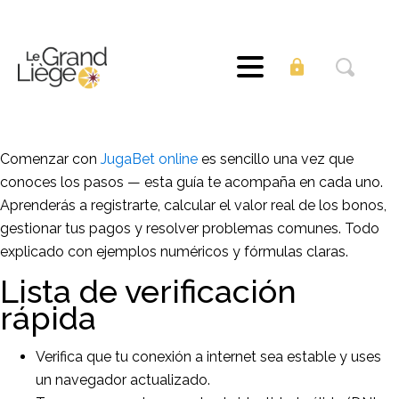
Comenzar con
JugaBet online
es sencillo una vez que
conoces los pasos — esta guía te acompaña en cada uno.
Aprenderás a registrarte, calcular el valor real de los bonos,
gestionar tus pagos y resolver problemas comunes. Todo
explicado con ejemplos numéricos y fórmulas claras.
Lista de verificación
rápida
Verifica que tu conexión a internet sea estable y uses
un navegador actualizado.