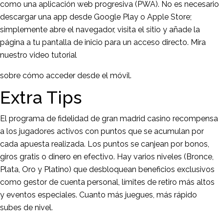
como una aplicación web progresiva (PWA). No es necesario
descargar una app desde Google Play o Apple Store;
simplemente abre el navegador, visita el sitio y añade la
página a tu pantalla de inicio para un acceso directo. Mira
nuestro video tutorial
sobre cómo acceder desde el móvil.
Extra Tips
El programa de fidelidad de gran madrid casino recompensa
a los jugadores activos con puntos que se acumulan por
cada apuesta realizada. Los puntos se canjean por bonos,
giros gratis o dinero en efectivo. Hay varios niveles (Bronce,
Plata, Oro y Platino) que desbloquean beneficios exclusivos
como gestor de cuenta personal, límites de retiro más altos
y eventos especiales. Cuanto más juegues, más rápido
subes de nivel.