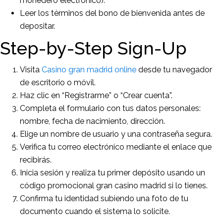
monedero electrónico).
Leer los términos del bono de bienvenida antes de
depositar.
Step-by-Step Sign-Up
Visita
Casino gran madrid online
desde tu navegador
de escritorio o móvil.
Haz clic en “Registrarme” o “Crear cuenta”.
Completa el formulario con tus datos personales:
nombre, fecha de nacimiento, dirección.
Elige un nombre de usuario y una contraseña segura.
Verifica tu correo electrónico mediante el enlace que
recibirás.
Inicia sesión y realiza tu primer depósito usando un
código promocional gran casino madrid si lo tienes.
Confirma tu identidad subiendo una foto de tu
documento cuando el sistema lo solicite.