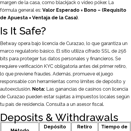
margen de la casa, como blackjack o video póker. La
fórmula general es:
Valor Esperado = Bono – (Requisito
de Apuesta × Ventaja de la Casa)
.
Is It Safe?
Betway opera bajo licencia de Curazao, lo que garantiza un
marco regulatorio básico. El sitio utiliza cifrado SSL de 256
bits para proteger tus datos personales y financieros. Se
requiere verificación KYC obligatoria antes del primer retiro,
lo que previene fraudes. Además, promueve el juego
responsable con herramientas como límites de depósito y
autoexclusión.
Nota:
Las ganancias de casinos con licencia
de Curazao pueden estar sujetas a impuestos locales según
tu país de residencia. Consulta a un asesor fiscal.
Deposits & Withdrawals
Depósito
Retiro
Tiempo de
Método