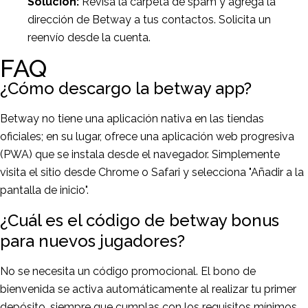
Solución:
Revisa la carpeta de spam y agrega la
dirección de Betway a tus contactos. Solicita un
reenvío desde la cuenta.
FAQ
¿Cómo descargo la betway app?
Betway no tiene una aplicación nativa en las tiendas
oficiales; en su lugar, ofrece una aplicación web progresiva
(PWA) que se instala desde el navegador. Simplemente
visita el sitio desde Chrome o Safari y selecciona "Añadir a la
pantalla de inicio".
¿Cuál es el código de betway bonus
para nuevos jugadores?
No se necesita un código promocional. El bono de
bienvenida se activa automáticamente al realizar tu primer
depósito, siempre que cumplas con los requisitos mínimos.