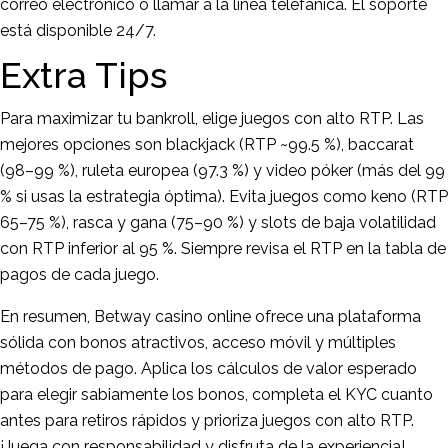
correo electrónico o llamar a la línea telefánica. El soporte
está disponible 24/7.
Extra Tips
Para maximizar tu bankroll, elige juegos con alto RTP. Las
mejores opciones son blackjack (RTP ~99.5 %), baccarat
(98–99 %), ruleta europea (97.3 %) y video póker (más del 99
% si usas la estrategia óptima). Evita juegos como keno (RTP
65–75 %), rasca y gana (75–90 %) y slots de baja volatilidad
con RTP inferior al 95 %. Siempre revisa el RTP en la tabla de
pagos de cada juego.
En resumen, Betway casino online ofrece una plataforma
sólida con bonos atractivos, acceso móvil y múltiples
métodos de pago. Aplica los cálculos de valor esperado
para elegir sabiamente los bonos, completa el KYC cuanto
antes para retiros rápidos y prioriza juegos con alto RTP.
¡Juega con responsabilidad y disfruta de la experiencia!