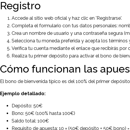
Registro
Accede al sitio web oficial y haz clic en 'Registrarse'.
Completa el formulario con tus datos personales: nombr
Crea un nombre de usuario y una contraseña segura (m
Selecciona tu moneda preferida y acepta los términos 
Verifica tu cuenta mediante el enlace que recibirás por
Realiza tu primer depósito para activar el bono de bien
Cómo funcionan las apues
El bono de bienvenida típico es del 100% del primer depósito
Ejemplo detallado:
Depósito: 50€
Bono: 50€ (100% hasta 100€)
Saldo total: 100€
Requisito de apuesta: 10 × (50€ depósito + 50€ bono) 