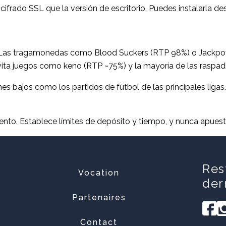
 cifrado SSL que la versión de escritorio. Puedes instalarla d
TP. Las tragamonedas como Blood Suckers (RTP 98%) o Jackpo
 Evita juegos como keno (RTP ~75%) y la mayoría de las raspa
 bajos como los partidos de fútbol de las principales ligas
ento. Establece límites de depósito y tiempo, y nunca apuest
Res
Vocation
der
Partenaires
Contact