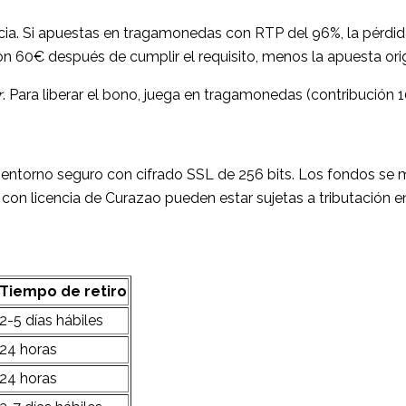
cia. Si apuestas en tragamonedas con RTP del 96%, la pérdid
con 60€ después de cumplir el requisito, menos la apuesta orig
r
. Para liberar el bono, juega en tragamonedas (contribución
un entorno seguro con cifrado SSL de 256 bits. Los fondos se
on licencia de Curazao pueden estar sujetas a tributación en 
Tiempo de retiro
2-5 días hábiles
24 horas
24 horas