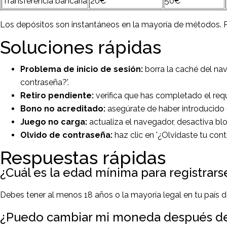
Transferencia bancaria
20€
50€
Los depósitos son instantáneos en la mayoría de métodos. Par
Soluciones rápidas
Problema de inicio de sesión:
borra la caché del nav
contraseña?'.
Retiro pendiente:
verifica que has completado el requ
Bono no acreditado:
asegúrate de haber introducido e
Juego no carga:
actualiza el navegador, desactiva blo
Olvido de contraseña:
haz clic en '¿Olvidaste tu cont
Respuestas rápidas
¿Cuál es la edad mínima para registrars
Debes tener al menos 18 años o la mayoría legal en tu país d
¿Puedo cambiar mi moneda después del