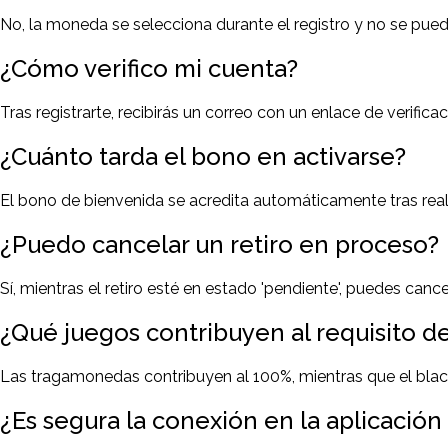
No, la moneda se selecciona durante el registro y no se pue
¿Cómo verifico mi cuenta?
Tras registrarte, recibirás un correo con un enlace de verifi
¿Cuánto tarda el bono en activarse?
El bono de bienvenida se acredita automáticamente tras real
¿Puedo cancelar un retiro en proceso?
Sí, mientras el retiro esté en estado 'pendiente', puedes cance
¿Qué juegos contribuyen al requisito d
Las tragamonedas contribuyen al 100%, mientras que el blackj
¿Es segura la conexión en la aplicación