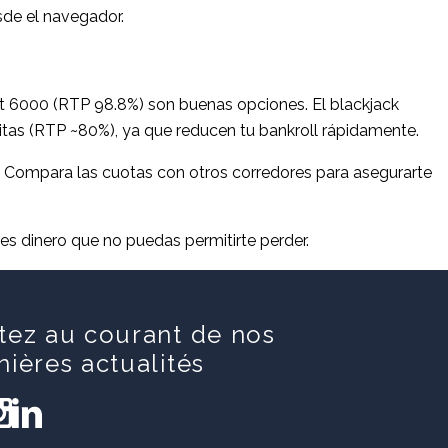
esde el navegador.
t 6000 (RTP 98.8%) son buenas opciones. El blackjack
ditas (RTP ~80%), ya que reducen tu bankroll rápidamente.
. Compara las cuotas con otros corredores para asegurarte
es dinero que no puedas permitirte perder.
tez au courant de nos
nières actualités