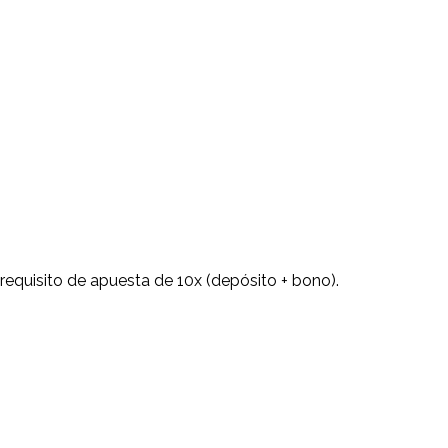
 requisito de apuesta de 10x (depósito + bono).